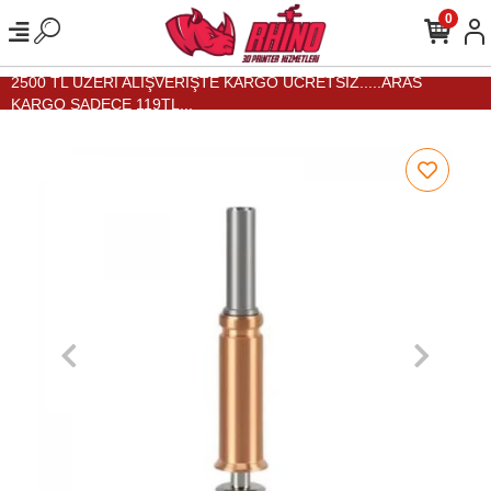
0
2500 TL ÜZERİ ALIŞVERİŞTE KARGO ÜCRETSİZ.....ARAS
KARGO SADECE 119TL...