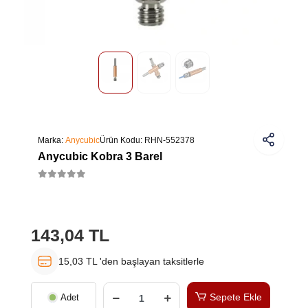
Marka:
Anycubic
Ürün Kodu:
RHN-552378
Anycubic Kobra 3 Barel
143,04 TL
15,03 TL 'den başlayan taksitlerle
Sepete Ekle
Adet