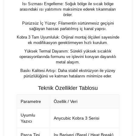
Isı Sızması Engelleme: Soğuk bölge ile sıcak bölge
arasındaki ısı yalıtımını maksimize ederek tıkanmaları
önler.
Pürüzsüz İç Yüzey: Filamentin sürtünmesiz geçişini
sağlayan hassas parlatılmış iç kanal yapısı.
Kobra 3 Tam Uyumluluk: Orijinal montaj ölçüleri sayesinde
ek modifikasyon gerektirmeyen hızlı kurulum.
Yüksek Termal Dayanım: Sürekli yüksek sıcaklık
operasyonlarında formunu ve işlevini koruyan dayanıklı
metal alaşım.
Baskı Kalitesi Artışı: Daha stabil ekstrüzyon ile yüzey
pürüzlülüğünü ve katman hatalarını minimize eder.
Teknik Özellikler Tablosu
Parametre
Özellik / Veri
Uyumlu
Anycubic Kobra 3 Serisi
Yazıcı
Parça Tipi
Isı Bariyeri (Barel / Heat Break)