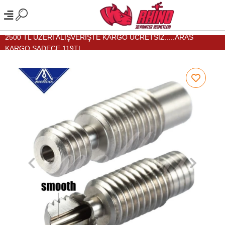
2500 TL ÜZERİ ALIŞVERİŞTE KARGO ÜCRETSİZ.....ARAS
KARGO SADECE 119TL...