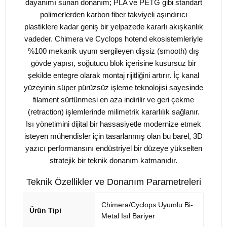
dayanımı sunan donanım; PLA ve PETG gibi standart
polimerlerden karbon fiber takviyeli aşındırıcı
plastiklere kadar geniş bir yelpazede kararlı akışkanlık
vadeder. Chimera ve Cyclops hotend ekosistemleriyle
%100 mekanik uyum sergileyen dişsiz (smooth) dış
gövde yapısı, soğutucu blok içerisine kusursuz bir
şekilde entegre olarak montaj rijitliğini artırır. İç kanal
yüzeyinin süper pürüzsüz işleme teknolojisi sayesinde
filament sürtünmesi en aza indirilir ve geri çekme
(retraction) işlemlerinde milimetrik kararlılık sağlanır.
Isı yönetimini dijital bir hassasiyetle modernize etmek
isteyen mühendisler için tasarlanmış olan bu barel, 3D
yazıcı performansını endüstriyel bir düzeye yükselten
stratejik bir teknik donanım katmanıdır.
Teknik Özellikler ve Donanım Parametreleri
Chimera/Cyclops Uyumlu Bi-
Ürün Tipi
Metal Isıl Bariyer