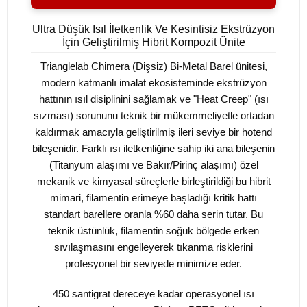
Ultra Düşük Isıl İletkenlik Ve Kesintisiz Ekstrüzyon
İçin Geliştirilmiş Hibrit Kompozit Ünite
Trianglelab Chimera (Dişsiz) Bi-Metal Barel ünitesi,
modern katmanlı imalat ekosisteminde ekstrüzyon
hattının ısıl disiplinini sağlamak ve "Heat Creep" (ısı
sızması) sorununu teknik bir mükemmeliyetle ortadan
kaldırmak amacıyla geliştirilmiş ileri seviye bir hotend
bileşenidir. Farklı ısı iletkenliğine sahip iki ana bileşenin
(Titanyum alaşımı ve Bakır/Pirinç alaşımı) özel
mekanik ve kimyasal süreçlerle birleştirildiği bu hibrit
mimari, filamentin erimeye başladığı kritik hattı
standart barellere oranla %60 daha serin tutar. Bu
teknik üstünlük, filamentin soğuk bölgede erken
sıvılaşmasını engelleyerek tıkanma risklerini
profesyonel bir seviyede minimize eder.
450 santigrat dereceye kadar operasyonel ısı