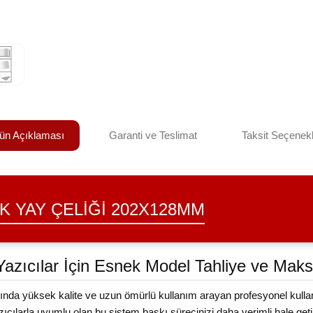
ün Açıklaması
Garanti ve Teslimat
Taksit Seçenekl
K YAY ÇELIĞI 202X128MM
Yazıcılar İçin Esnek Model Tahliye ve M
 yüksek kalite ve uzun ömürlü kullanım arayan profesyonel kullanıcıl
zıcılarla uyumlu olan bu sistem baskı sürecinizi daha verimli hale g