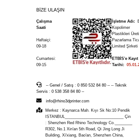
BİZE ULAŞIN
Çalışma
İşletme Adı:
Saati
Kopolimer
Plastikleri Üre
Haftaiçi:
Pazarlama Tic
09-18
Limited Şirketi
Cumartesi:
ETBİS'e Kayıt
09-15
Tarihi:
05.01.
-- Genel / Satış : 0 850 532 84 80 -- -- Teknik
Servis : 0 538 358 84 80 --
info@rhino3dprinter.com
Merkez : Kaynarca Mah. Kıyı Sk No:10 Pendik
ISTANBUL___________________________ Çin
: Shenzhen Red Rhino Technology Co.________
R302, No.1 Xin'an 5th Road, Qi Jing Long Ji
Building, Xi'xiang, Bao'an, Shenzhen China,