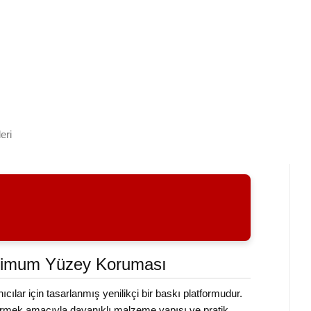
eri
aksimum Yüzey Koruması
ar için tasarlanmış yenilikçi bir baskı platformudur.
etirmek amacıyla dayanıklı malzeme yapısı ve pratik