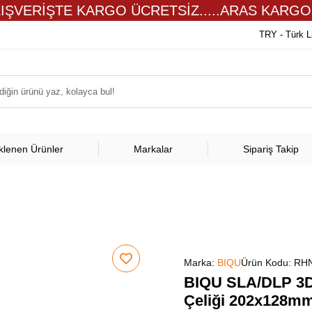
LIŞVERİŞTE KARGO ÜCRETSİZ.....ARAS KARGO
TRY - Türk L
klenen Ürünler
Markalar
Sipariş Takip
Marka:
BIQU
Ürün Kodu:
RHN
BIQU SLA/DLP 3D 
Çeliği 202x128m