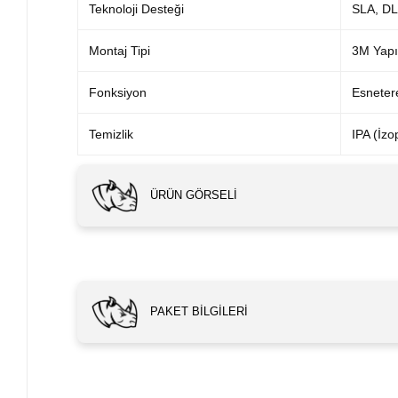
Teknoloji Desteği
SLA, DL
Montaj Tipi
3M Yapış
Fonksiyon
Esnetere
Temizlik
IPA (İzo
ÜRÜN GÖRSELI
PAKET BILGILERI