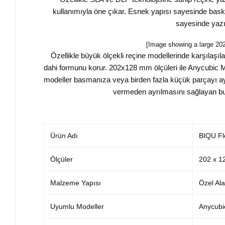
kullanımıyla öne çıkar. Esnek yapısı sayesinde bask
sayesinde yazı
[Image showing a large 202x
Özellikle büyük ölçekli reçine modellerinde karşıla
dahi formunu korur. 202x128 mm ölçüleri ile Anycubic M
modeller basmanıza veya birden fazla küçük parçayı ay
vermeden ayrılmasını sağlayan bu 
Ürün Adı
BIQU Fl
Ölçüler
202 x 1
Malzeme Yapısı
Özel Ala
Uyumlu Modeller
Anycubi