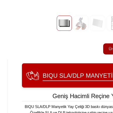
Ür
BIQU SLA/DLP MANYETI
Geniş Hacimli Reçine 
BIQU SLA/DLP Manyetik Yay Çeliği 3D baskı dünyasında
Özellikle SLA ve DLP teknolojisine sahip reçine ya