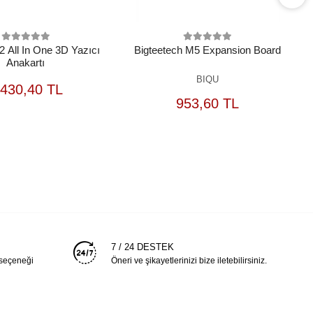
 All In One 3D Yazıcı
Bigteetech M5 Expansion Board
Anakartı
BIQU
SEPETE
.430,40 TL
EKLE
SEPETE
953,60 TL
EKLE
7 / 24 DESTEK
 seçeneği
Öneri ve şikayetlerinizi bize iletebilirsiniz.