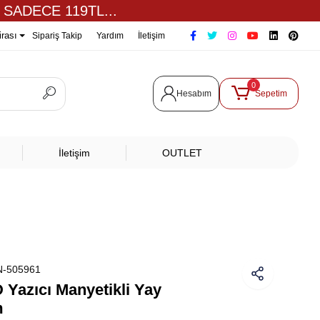
 SADECE 119TL...
irası
Sipariş Takip
Yardım
İletişim
0
Hesabım
Sepetim
İletişim
OUTLET
-505961
Yazıcı Manyetikli Yay
m