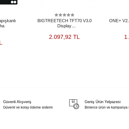
pışkanlı
BIGTREETECH TFT70 V3.0
ONE+ V2.2
vha
Display
(Kullanılmamış+Kablosuz+Kutusuz)
SEPETE
OUTLET
2.097,92 TL
1
EKLE
EPETE
L
EKLE
Güvenli Alışveriş
Geniş Ürün Yelpazesi
Güvenli ve kolay ödeme sistemi
Binlerce ürün ve kampanya