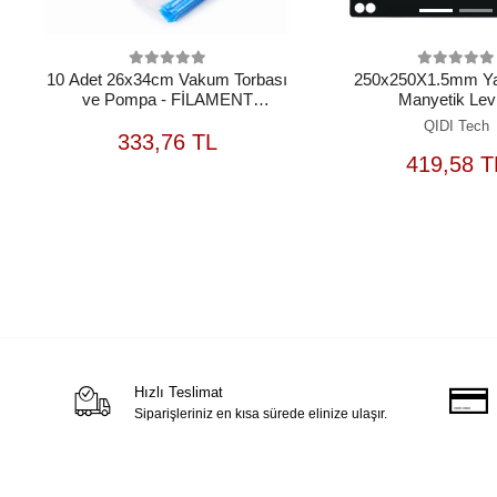
10 Adet 26x34cm Vakum Torbası
250x250X1.5mm Ya
ve Pompa - FİLAMENT
Manyetik Le
UYUMLU DEĞİLDİR
QIDI Tech
SEPETE
333,76 TL
EKLE
S
419,58 T
Hızlı Teslimat
Siparişleriniz en kısa sürede elinize ulaşır.