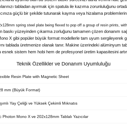
ılarınızı tabladan ayırmak için spatula ile kazıma zorunluluğunu orta
cınıza güçlü bir şekilde tutunarak kayma veya hizalama problemlerin
128mm spring steel plate being flexed to pop off a group of resin prints, wit
şılan baskı yüzeyinden çıkarma zorluğunu tamamen çözen donanım sağ
ono X gibi popüler büyük format modellerle tam uyum sergileyerek gen
nı tablada üretmenize olanak tanır. Makine üzerindeki alüminyum tabl
esnek sistem hem hobi hem de profesyonel üretim kapasitesini artıra
Teknik Özellikler ve Donanım Uyumluluğu
exible Resin Plate with Magnetic Sheet
28 mm (Büyük Format)
şımlı Yay Çeliği ve Yüksek Çekimli Mıknatıs
c Photon Mono X ve 202x128mm Tablalı Yazıcılar