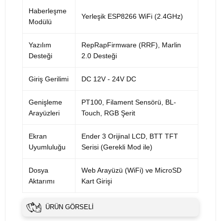
Haberleşme
Yerleşik ESP8266 WiFi (2.4GHz)
Modülü
Yazılım
RepRapFirmware (RRF), Marlin
Desteği
2.0 Desteği
Giriş Gerilimi
DC 12V - 24V DC
Genişleme
PT100, Filament Sensörü, BL-
Arayüzleri
Touch, RGB Şerit
Ekran
Ender 3 Orijinal LCD, BTT TFT
Uyumluluğu
Serisi (Gerekli Mod ile)
Dosya
Web Arayüzü (WiFi) ve MicroSD
Aktarımı
Kart Girişi
ÜRÜN GÖRSELI