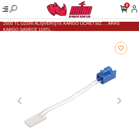
0
2500 TL ÜZERİ ALIŞVERİŞTE KARGO ÜCRETSİZ.....ARAS
KARGO SADECE 119TL...