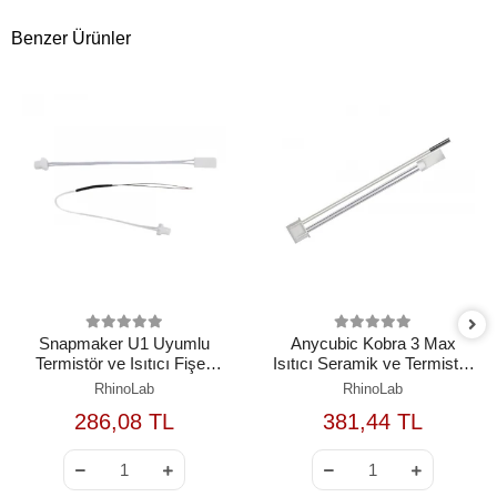
Benzer Ürünler
Snapmaker U1 Uyumlu
Anycubic Kobra 3 Max
Termistör ve Isıtıcı Fişek
Isıtıcı Seramik ve Termistör
Seti
Seti
RhinoLab
RhinoLab
286,08 TL
381,44 TL