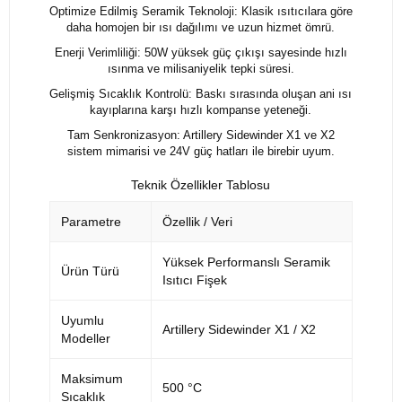
Optimize Edilmiş Seramik Teknoloji: Klasik ısıtıcılara göre
daha homojen bir ısı dağılımı ve uzun hizmet ömrü.
Enerji Verimliliği: 50W yüksek güç çıkışı sayesinde hızlı
ısınma ve milisaniyelik tepki süresi.
Gelişmiş Sıcaklık Kontrolü: Baskı sırasında oluşan ani ısı
kayıplarına karşı hızlı kompanse yeteneği.
Tam Senkronizasyon: Artillery Sidewinder X1 ve X2
sistem mimarisi ve 24V güç hatları ile birebir uyum.
Teknik Özellikler Tablosu
Parametre
Özellik / Veri
Yüksek Performanslı Seramik
Ürün Türü
Isıtıcı Fişek
Uyumlu
Artillery Sidewinder X1 / X2
Modeller
Maksimum
500 °C
Sıcaklık