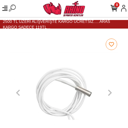
0
2500 TL ÜZERİ ALIŞVERİŞTE KARGO ÜCRETSİZ.....ARAS
KARGO SADECE 119TL...