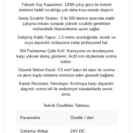
Yüksek Güç Kapasitesi: 120W çıkış gücü ile hotend
ünitesini hedef sıcaklığa çok daha kısa sürede ulaştırır.
Geniş Sıcaklık Skalası: 0 ile 500 derece arasında stabil
çalışma imkanı sunarak yüksek sıcaklık gerektiren
mühendislik filamentlerine uyum sağlar.
Gelişmiş Kablo Yapısı: 1.5 metre uzunluğunda, esnek ve
ısıya dayanıklı izolasyona sahip profesyonel hat.
304 Paslanmaz Çelik Kılıf: Korozyona ve oksidasyona
karşı yüksek direnç gösteren, 6x20 mm ölçülerinde ısıtma
kafası.
Güvenli İletken Kesiti: 0.5 mm² bakır tel alanı ile ısınma
ve akım kaybı risklerini minimize eden güvenilir bağlantı.
Kararlı Rezistans Teknolojisi: Kırılmaya karşı dayanıklı
alaşımlı ısıtma teli ile endüstriyel standartlarda servis
ömrü.
Teknik Özellikler Tablosu
Parametre
Özellik / Veri
Çalışma Voltajı
24V DC