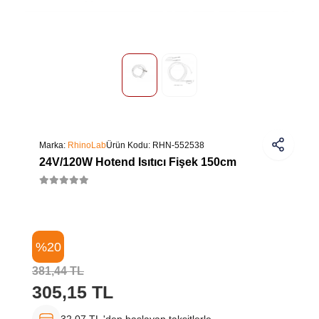
Marka:
RhinoLab
Ürün Kodu:
RHN-552538
24V/120W Hotend Isıtıcı Fişek 150cm
%20
381,44 TL
305,15 TL