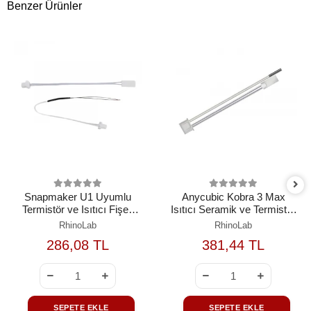
Benzer Ürünler
Snapmaker U1 Uyumlu
Anycubic Kobra 3 Max
Termistör ve Isıtıcı Fişek
Isıtıcı Seramik ve Termistör
Seti
Seti
RhinoLab
RhinoLab
286,08 TL
381,44 TL
SEPETE EKLE
SEPETE EKLE