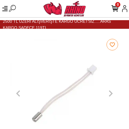
0
2500 TL ÜZERİ ALIŞVERİŞTE KARGO ÜCRETSİZ.....ARAS
KARGO SADECE 119TL...