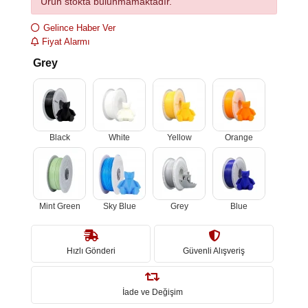
Ürün stokta bulunmamaktadır.
Gelince Haber Ver
Fiyat Alarmı
Grey
Black
White
Yellow
Orange
Mint Green
Sky Blue
Grey
Blue
Hızlı Gönderi
Güvenli Alışveriş
İade ve Değişim