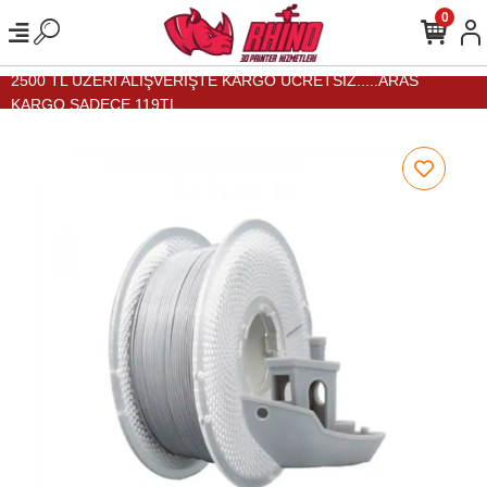
0
2500 TL ÜZERİ ALIŞVERİŞTE KARGO ÜCRETSİZ.....ARAS
KARGO SADECE 119TL...