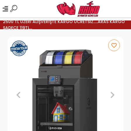
2500 TL ÜZERİ ALIŞVERİŞTE KARGO ÜCRETSİZ.....ARAS KARGO
SADECE 119TL...