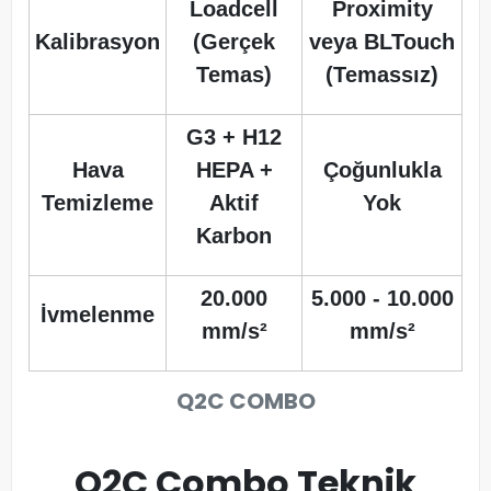
Loadcell
Proximity
Kalibrasyon
(Gerçek
veya BLTouch
Temas)
(Temassız)
G3 + H12
Hava
HEPA +
Çoğunlukla
Temizleme
Aktif
Yok
Karbon
20.000
5.000 - 10.000
İvmelenme
mm/s²
mm/s²
Q2C COMBO
Q2C Combo Teknik