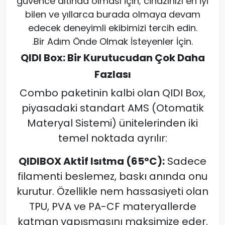
güvence altında olması için; cihazınızı en iyi
bilen ve yıllarca burada olmaya devam
edecek deneyimli ekibimizi tercih edin.
.Bir Adım Önde Olmak İsteyenler İçin.
QIDI Box: Bir Kurutucudan Çok Daha
Fazlası
Combo paketinin kalbi olan QIDI Box,
piyasadaki standart AMS (Otomatik
Materyal Sistemi) ünitelerinden iki
temel noktada ayrılır:
QIDIBOX Aktif Isıtma (65°C):
Sadece
filamenti beslemez, baskı anında onu
kurutur. Özellikle nem hassasiyeti olan
TPU, PVA ve PA-CF materyallerde
katman yapışmasını maksimize eder.