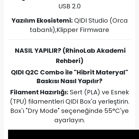
USB 2.0
Yazılım Ekosistemi:
QIDI Studio (Orca
tabanlı),Klipper Firmware
NASIL YAPILIR? (RhinoLab Akademi
Rehberi)
QIDI Q2C Combo ile "Hibrit Materyal"
Baskısı Nasıl Yapılır?
Filament Hazırlığı:
Sert (PLA) ve Esnek
(TPU) filamentleri QIDI Box'a yerleştirin.
Box'ı "Dry Mode" seçeneğinde 55°C'ye
ayarlayın.