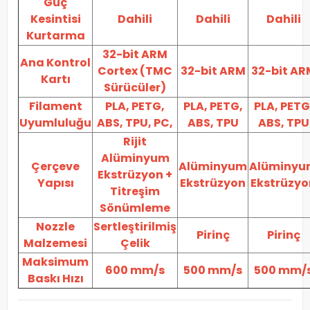
Güç
Kesintisi
Dahili
Dahili
Dahili
Kurtarma
32-bit ARM
Ana Kontrol
Cortex (TMC
32-bit ARM
32-bit AR
Kartı
Sürücüler)
Filament
PLA, PETG,
PLA, PETG,
PLA, PETG
Uyumluluğu
ABS, TPU, PC,
ABS, TPU
ABS, TPU
Rijit
Alüminyum
Çerçeve
Alüminyum
Alüminyu
Ekstrüzyon +
Yapısı
Ekstrüzyon
Ekstrüzyo
Titreşim
Sönümleme
Nozzle
Sertleştirilmiş
Pirinç
Pirinç
Malzemesi
Çelik
Maksimum
600 mm/s
500 mm/s
500 mm/
Baskı Hızı