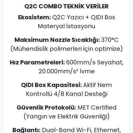
Q2C COMBO TEKNİK VERİLER
Ekosistem:
Q2C Yazıcı + QIDI Box
Materyal İstasyonu
Maksimum Nozzle Sıcaklığı:
370°C
(Mühendislik polimerleri için optimize)
Hız Parametreleri:
600mm/s Seyahat,
20.000mm/s² İvme
QIDI Box Kapasitesi:
Aktif Nem
Kontrollü 4/8 Kanal Desteği
Güvenlik Protokolü:
MET Certified
(Yangın ve Elektrik Güvenliği)
Bağlantı:
Dual-Band Wi-Fi, Ethernet,