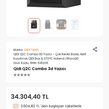
Marka:
QIDI Tech
QIDI Q2C Combo 3D Yazıcı - Çok Renkli Baskı, Aktif
Kurutmalı QIDI Box & 370°C Hotend | Rhino3D
Ürün Kodu:
RHN-518206
Qidi Q2C Combo 3d Yazıcı
34.304,40 TL
3.604,82 TL 'den başlayan taksitlerle