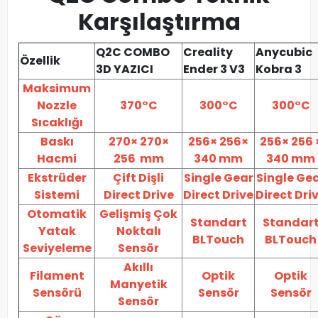
Karşılaştırma
Q2C COMBO
Creality
Anycubic
Özellik
3D YAZICI
Ender 3 V3
Kobra 3
Maksimum
Nozzle
370°C
300°C
300°C
Sıcaklığı
Baskı
270× 270×
256× 256×
256× 256 
Hacmi
256 mm
340 mm
340 mm
Ekstrüder
Çift Dişli
Single Gear
Single Ge
Sistemi
Direct Drive
Direct Drive
Direct Dri
Otomatik
Gelişmiş Çok
Standart
Standar
Yatak
Noktalı
BLTouch
BLTouch
Seviyeleme
Sensör
Akıllı
Filament
Optik
Optik
Manyetik
Sensörü
Sensör
Sensör
Sensör