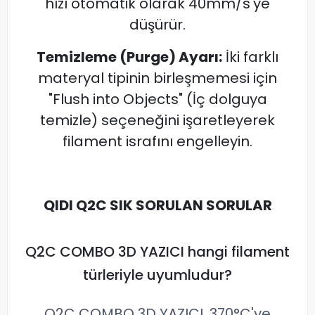
hızı otomatik olarak 40mm/s'ye
düşürür.
Temizleme (Purge) Ayarı:
İki farklı
materyal tipinin birleşmemesi için
"Flush into Objects" (İç dolguya
temizle) seçeneğini işaretleyerek
filament israfını engelleyin.
QIDI Q2C SIK SORULAN SORULAR
Q2C COMBO 3D YAZICI hangi filament
türleriyle uyumludur?
Q2C COMBO 3D YAZICI, 370°C'ye