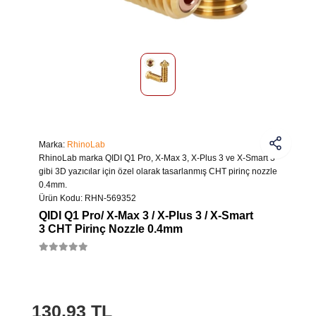
Marka:
RhinoLab
RhinoLab marka QIDI Q1 Pro, X-Max 3, X-Plus 3 ve X-Smart 3
gibi 3D yazıcılar için özel olarak tasarlanmış CHT pirinç nozzle
0.4mm.
Ürün Kodu:
RHN-569352
QIDI Q1 Pro/ X-Max 3 / X-Plus 3 / X-Smart
3 CHT Pirinç Nozzle 0.4mm
130,93 TL