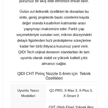
pürüzsüz bir akış elde etmenize imkan tanır.
Üstün ısıl iletkenlik özellikleri ile donatılan bu
ünite, geniş projelerde baskı sürelerini kayda
değer oranda kısaltırken katmanlar arası
yapışmayı maksimize eder. Farklı çap
seçenekleriyle sunulan seri, mikron düzeyindeki
detaylı figürlerden hızlı prototipleme süreçlerine
kadar her türlü ihtiyaca kusursuz yanıt verir.
QIDI Tech orijinal donanım standartları ile tam
uyumlu olarak stabil ve yüksek kaliteli çıktı
almanızı sağlar.
QIDI CHT Pirinç Nozzle 0.4mm için Teknik
Özellikleri
Uyumlu Yazıcı
Q1-PRO, X-Max 3, X-Plus 3,
Modelleri
X-Smart 3
CHT (High Flow) Yüksek Akış