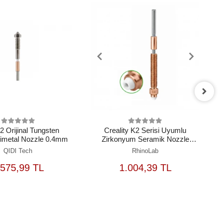
 Orijinal Tungsten
Creality K2 Serisi Uyumlu
Bimetal Nozzle 0.4mm
Zirkonyum Seramik Nozzle
0.8mm
QIDI Tech
RhinoLab
SEPETE
SEPETE
.575,99 TL
1.004,39 TL
EKLE
EKLE