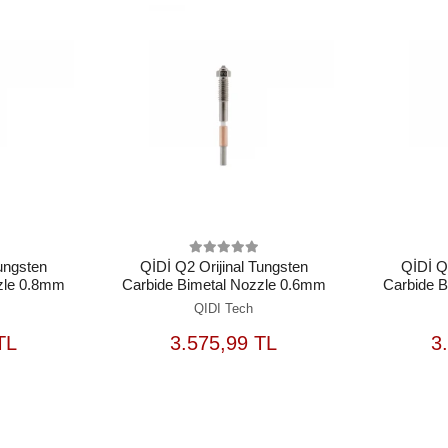
Tungsten
QİDİ Q2 Orijinal Tungsten
QİDİ Q2
zle 0.8mm
Carbide Bimetal Nozzle 0.6mm
Carbide 
QIDI Tech
EPETE
SEPETE
TL
3.575,99 TL
3
EKLE
EKLE