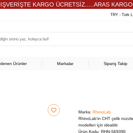
LIŞVERİŞTE KARGO ÜCRETSİZ.....ARAS KARGO
TRY - Türk L
klenen Ürünler
Markalar
Sipariş Takip
Marka:
RhinoLab
RhinoLab'in CHT çelik nozzl
modelleri için idealdir.
Ürün Kodu:
RHN-569390