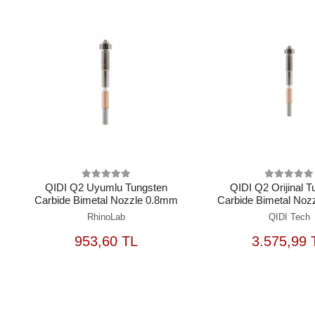
QIDI Q2 Uyumlu Tungsten
QIDI Q2 Orijinal 
Carbide Bimetal Nozzle 0.8mm
Carbide Bimetal Noz
RhinoLab
QIDI Tech
SEPETE
S
953,60 TL
3.575,99 
EKLE