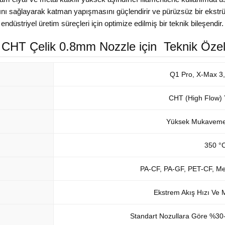
ını sağlayarak katman yapışmasını güçlendirir ve pürüzsüz bir ekstr
endüstriyel üretim süreçleri için optimize edilmiş bir teknik bileşendir.
 CHT Çelik 0.8mm Nozzle için Teknik Özelli
Q1 Pro, X-Max 3,
CHT (High Flow) 
Yüksek Mukavemetli
350 °C
PA-CF, PA-GF, PET-CF, Met
Ekstrem Akış Hızı Ve
Standart Nozullara Göre %30