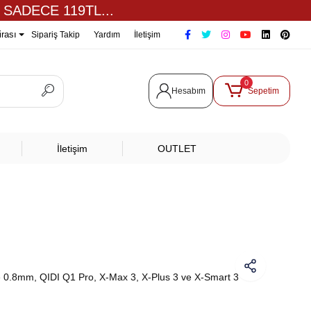
 SADECE 119TL...
irası
Sipariş Takip
Yardım
İletişim
0
Hesabım
Sepetim
İletişim
OUTLET
e 0.8mm, QIDI Q1 Pro, X-Max 3, X-Plus 3 ve X-Smart 3