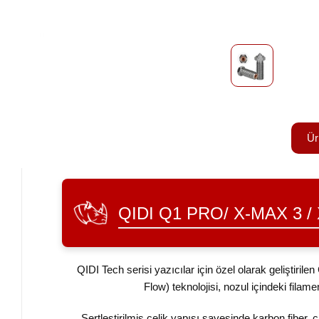
Ür
QIDI Q1 PRO/ X-MAX 3 /
QIDI Tech serisi yazıcılar için özel olarak geliştiri
Flow) teknolojisi, nozul içindeki fila
Sertleştirilmiş çelik yapısı sayesinde karbon fiber, 