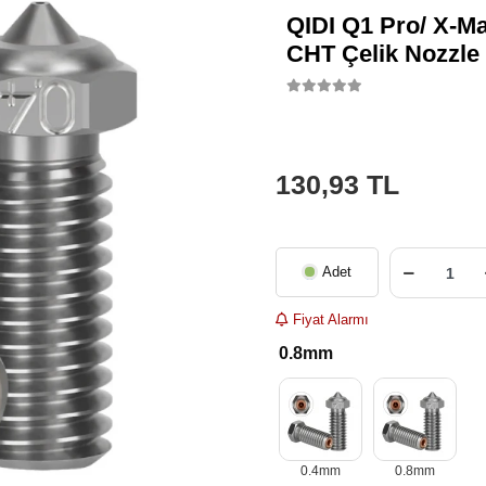
QIDI Q1 Pro/ X-Ma
CHT Çelik Nozzl
130,93 TL
Adet
Fiyat Alarmı
0.8mm
0.4mm
0.8mm