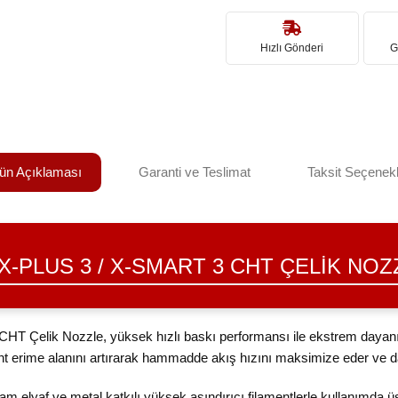
Hızlı Gönderi
G
ün Açıklaması
Garanti ve Teslimat
Taksit Seçenekl
 X-PLUS 3 / X-SMART 3 CHT ÇELIK NOZ
len CHT Çelik Nozzle, yüksek hızlı baskı performansı ile ekstrem dayanık
ment erime alanını artırarak hammadde akış hızını maksimize eder ve da
cam elyaf ve metal katkılı yüksek aşındırıcı filamentlerle kullanımda üst