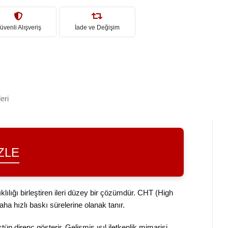
üvenli Alışveriş
İade ve Değişim
eri
ZLE
lılığı birleştiren ileri düzey bir çözümdür. CHT (High
ha hızlı baskı sürelerine olanak tanır.
ün direnç gösterir. Gelişmiş ısıl iletkenlik mimarisi,