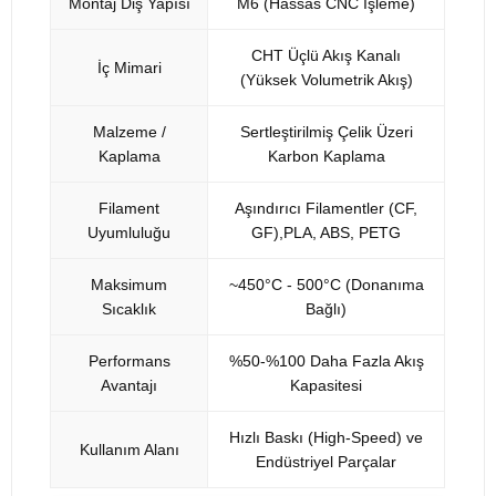
Montaj Diş Yapısı
M6 (Hassas CNC İşleme)
CHT Üçlü Akış Kanalı
İç Mimari
(Yüksek Volumetrik Akış)
Malzeme /
Sertleştirilmiş Çelik Üzeri
Kaplama
Karbon Kaplama
Filament
Aşındırıcı Filamentler (CF,
Uyumluluğu
GF),PLA, ABS, PETG
Maksimum
~450°C - 500°C (Donanıma
Sıcaklık
Bağlı)
Performans
%50-%100 Daha Fazla Akış
Avantajı
Kapasitesi
Hızlı Baskı (High-Speed) ve
Kullanım Alanı
Endüstriyel Parçalar