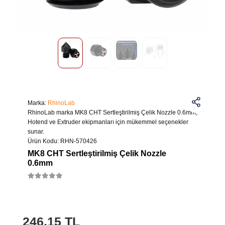
Marka:
RhinoLab
RhinoLab marka MK8 CHT Sertleştirilmiş Çelik Nozzle 0.6mm,
Hotend ve Extruder ekipmanları için mükemmel seçenekler
sunar.
Ürün Kodu:
RHN-570426
MK8 CHT Sertleştirilmiş Çelik Nozzle
0.6mm
246,15 TL