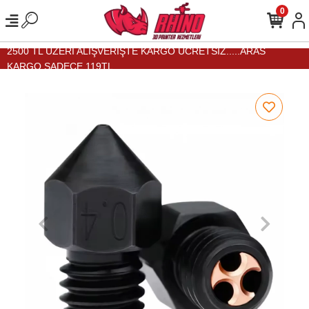
0
2500 TL ÜZERİ ALIŞVERİŞTE KARGO ÜCRETSİZ.....ARAS
KARGO SADECE 119TL...