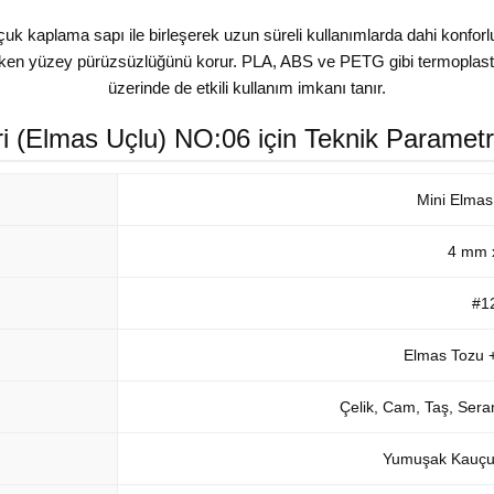
k kaplama sapı ile birleşerek uzun süreli kullanımlarda dahi konforl
rırken yüzey pürüzsüzlüğünü korur. PLA, ABS ve PETG gibi termoplastik
üzerinde de etkili kullanım imkanı tanır.
ri (Elmas Uçlu) NO:06 için Teknik Parametre
Mini Elma
4 mm 
#12
Elmas Tozu +
Çelik, Cam, Taş, Seram
Yumuşak Kauçu