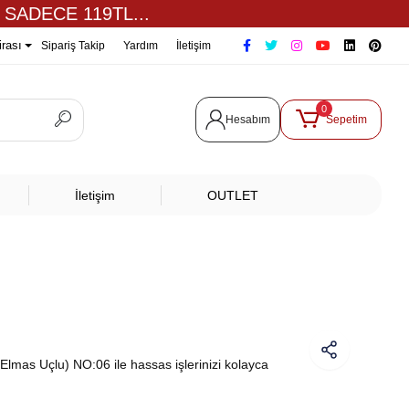
 SADECE 119TL...
irası
Sipariş Takip
Yardım
İletişim
0
Hesabım
Sepetim
İletişim
OUTLET
Elmas Uçlu) NO:06 ile hassas işlerinizi kolayca