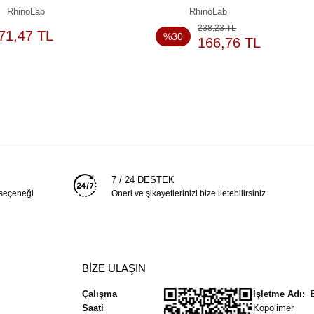
RhinoLab
RhinoLab
238,23 TL
SEPETE
SEPETE
71,47 TL
%30
166,76 TL
EKLE
EKLE
7 / 24 DESTEK
 seçeneği
Öneri ve şikayetlerinizi bize iletebilirsiniz.
BİZE ULAŞIN
Çalışma
İşletme Adı:
Saati
Kopolimer