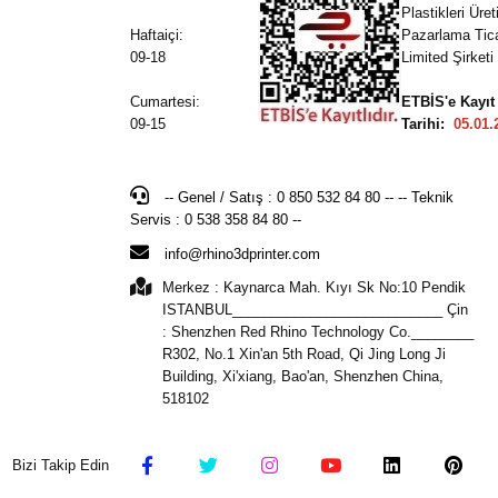
Plastikleri Üre
Haftaiçi:
Pazarlama Tic
09-18
Limited Şirketi
Cumartesi:
ETBİS'e Kayıt
09-15
Tarihi:
05.01.
-- Genel / Satış : 0 850 532 84 80 -- -- Teknik
Servis : 0 538 358 84 80 --
info@rhino3dprinter.com
Merkez : Kaynarca Mah. Kıyı Sk No:10 Pendik
ISTANBUL___________________________ Çin
: Shenzhen Red Rhino Technology Co.________
R302, No.1 Xin'an 5th Road, Qi Jing Long Ji
Building, Xi'xiang, Bao'an, Shenzhen China,
518102
Bizi Takip Edin