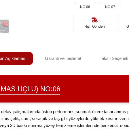
NO:06
NO:07
Hızlı Gönderi
G
ün Açıklaması
Garanti ve Teslimat
Taksit Seçenekl
LMAS UÇLU) NO:06
e detay çalışmalarında üstün performans sunmak üzere tasarlanmış pro
irilmiş çelik, cam, seramik ve taş gibi yüzeylerde yüksek kesme veriml
eya 3D baskı sonrası yüzey temizleme işlemlerinde benzersiz sonu