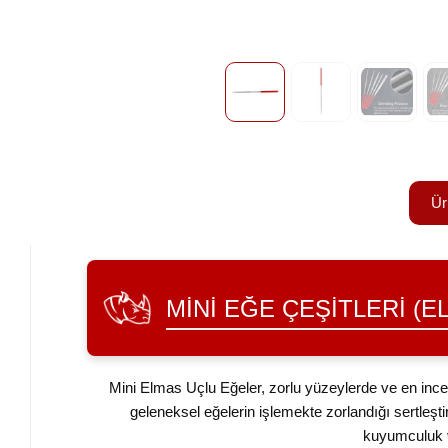
Ür
MINI EĞE ÇEŞITLERI (E
Mini Elmas Uçlu Eğeler, zorlu yüzeylerde ve en inc
geleneksel eğelerin işlemekte zorlandığı sertleşt
kuyumculuk v