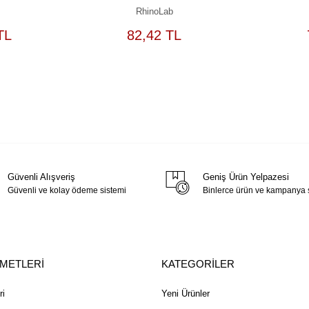
RhinoLab
EPETE
SEPETE
TL
82,42 TL
EKLE
EKLE
Güvenli Alışveriş
Geniş Ürün Yelpazesi
Güvenli ve kolay ödeme sistemi
Binlerce ürün ve kampanya
ZMETLERİ
KATEGORİLER
ri
Yeni Ürünler