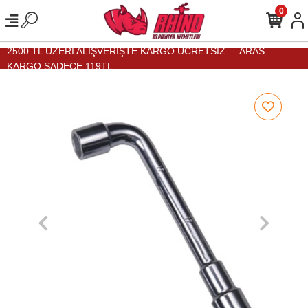
0
2500 TL ÜZERİ ALIŞVERİŞTE KARGO ÜCRETSİZ.....ARAS
KARGO SADECE 119TL...