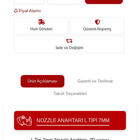
Fiyat Alarmı
Hızlı Gönderi
Güvenli Alışveriş
İade ve Değişim
Ürün Açıklaması
Garanti ve Teslimat
Taksit Seçenekleri
NOZZLE ANAHTARI L TIPI 7MM
L Tipi 7mm Nozzle Anahtarı, 3D yazıcı