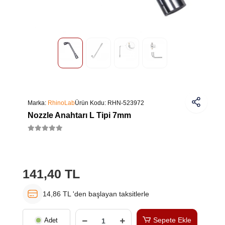
Marka:
RhinoLab
Ürün Kodu:
RHN-523972
Nozzle Anahtarı L Tipi 7mm
141,40 TL
14,86 TL 'den başlayan taksitlerle
Sepete Ekle
Adet