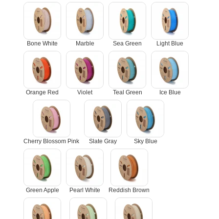
Bone White
Marble
Sea Green
Light Blue
Orange Red
Violet
Teal Green
Ice Blue
Cherry Blossom Pink
Slate Gray
Sky Blue
Green Apple
Pearl White
Reddish Brown