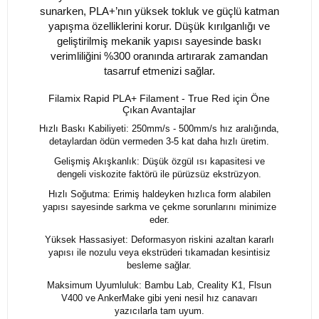
sunarken, PLA+’nın yüksek tokluk ve güçlü katman
yapışma özelliklerini korur. Düşük kırılganlığı ve
geliştirilmiş mekanik yapısı sayesinde baskı
verimliliğini %300 oranında artırarak zamandan
tasarruf etmenizi sağlar.
Filamix Rapid PLA+ Filament - True Red için Öne
Çıkan Avantajlar
Hızlı Baskı Kabiliyeti: 250mm/s - 500mm/s hız aralığında,
detaylardan ödün vermeden 3-5 kat daha hızlı üretim.
Gelişmiş Akışkanlık: Düşük özgül ısı kapasitesi ve
dengeli viskozite faktörü ile pürüzsüz ekstrüzyon.
Hızlı Soğutma: Erimiş haldeyken hızlıca form alabilen
yapısı sayesinde sarkma ve çekme sorunlarını minimize
eder.
Yüksek Hassasiyet: Deformasyon riskini azaltan kararlı
yapısı ile nozulu veya ekstrüderi tıkamadan kesintisiz
besleme sağlar.
Maksimum Uyumluluk: Bambu Lab, Creality K1, Flsun
V400 ve AnkerMake gibi yeni nesil hız canavarı
yazıcılarla tam uyum.