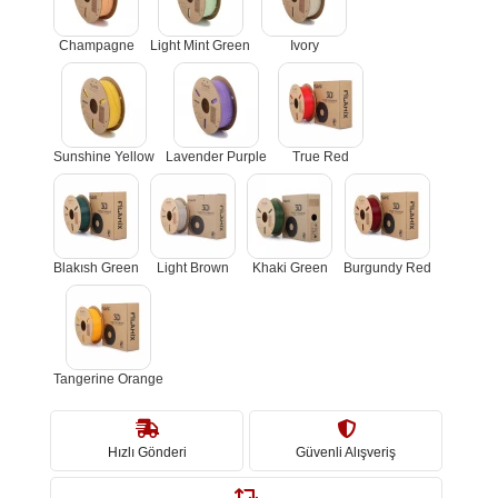
Champagne
Light Mint Green
Ivory
Sunshine Yellow
Lavender Purple
True Red
Blakısh Green
Light Brown
Khaki Green
Burgundy Red
Tangerine Orange
Hızlı Gönderi
Güvenli Alışveriş