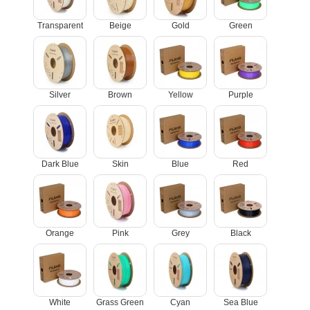
Transparent
Beige
Gold
Green
Silver
Brown
Yellow
Purple
Dark Blue
Skin
Blue
Red
Orange
Pink
Grey
Black
White
Grass Green
Cyan
Sea Blue