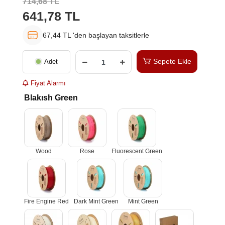
714,68 TL
641,78 TL
67,44 TL 'den başlayan taksitlerle
Sepete Ekle
Adet
Fiyat Alarmı
Blakısh Green
Wood
Rose
Fluorescent Green
Fire Engine Red
Dark Mint Green
Mint Green