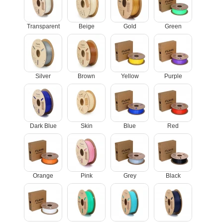
Transparent
Beige
Gold
Green
Silver
Brown
Yellow
Purple
Dark Blue
Skin
Blue
Red
Orange
Pink
Grey
Black