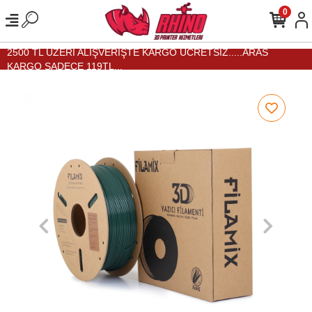
0
2500 TL ÜZERİ ALIŞVERİŞTE KARGO ÜCRETSİZ.....ARAS
KARGO SADECE 119TL...