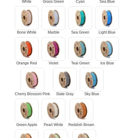
White
Grass Green
Cyan
Sea Blue
Bone White
Marble
Sea Green
Light Blue
Orange Red
Violet
Teal Green
Ice Blue
Cherry Blossom Pink
Slate Gray
Sky Blue
Green Apple
Pearl White
Reddish Brown