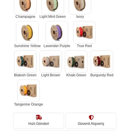
Champagne
Light Mint Green
Ivory
Sunshine Yellow
Lavender Purple
True Red
Blakısh Green
Light Brown
Khaki Green
Burgundy Red
Tangerine Orange
Hızlı Gönderi
Güvenli Alışveriş