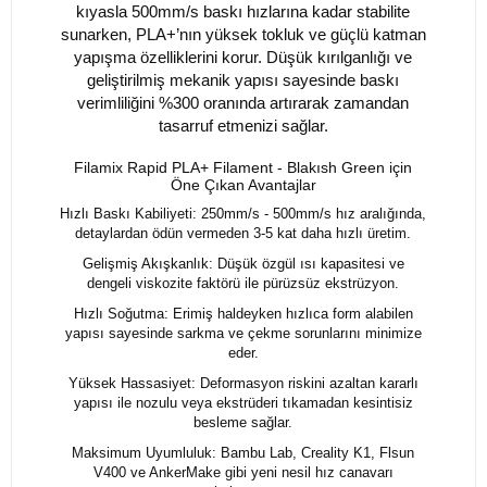
kıyasla 500mm/s baskı hızlarına kadar stabilite
sunarken, PLA+’nın yüksek tokluk ve güçlü katman
yapışma özelliklerini korur. Düşük kırılganlığı ve
geliştirilmiş mekanik yapısı sayesinde baskı
verimliliğini %300 oranında artırarak zamandan
tasarruf etmenizi sağlar.
Filamix Rapid PLA+ Filament - Blakısh Green için
Öne Çıkan Avantajlar
Hızlı Baskı Kabiliyeti: 250mm/s - 500mm/s hız aralığında,
detaylardan ödün vermeden 3-5 kat daha hızlı üretim.
Gelişmiş Akışkanlık: Düşük özgül ısı kapasitesi ve
dengeli viskozite faktörü ile pürüzsüz ekstrüzyon.
Hızlı Soğutma: Erimiş haldeyken hızlıca form alabilen
yapısı sayesinde sarkma ve çekme sorunlarını minimize
eder.
Yüksek Hassasiyet: Deformasyon riskini azaltan kararlı
yapısı ile nozulu veya ekstrüderi tıkamadan kesintisiz
besleme sağlar.
Maksimum Uyumluluk: Bambu Lab, Creality K1, Flsun
V400 ve AnkerMake gibi yeni nesil hız canavarı