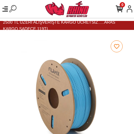
0
2500 TL ÜZERİ ALIŞVERİŞTE KARGO ÜCRETSİZ.....ARAS
KARGO SADECE 119TL...