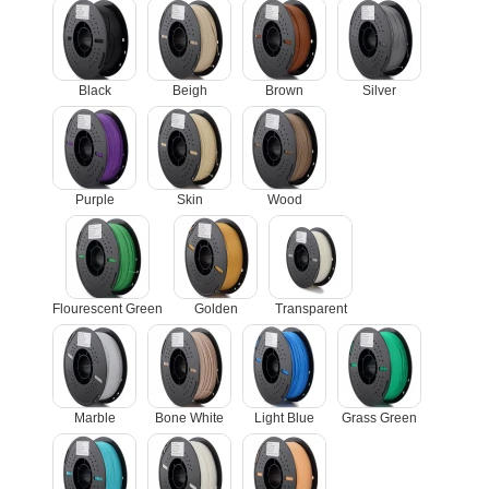
Black
Beigh
Brown
Silver
Purple
Skin
Wood
Flourescent Green
Golden
Transparent
Marble
Bone White
Light Blue
Grass Green