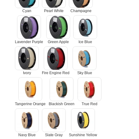
Cyan
Pearl White
Champagne
Lavender Purple
Green Apple
Ice Blue
Ivory
Fire Engine Red
Sky Blue
Tangerine Orange
Blackish Green
True Red
Navy Blue
Slate Gray
Sunshine Yellow