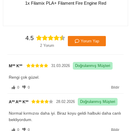
1x Filamix PLA+ Filament Fire Engine Red
4.5
Yorum Yap
2 Yorum
M** K**
31.03.2026
Doğrulanmış Müşteri
Rengi çok güzel.
0
0
Bildir
A** A** K**
28.02.2026
Doğrulanmış Müşteri
Normal kırmızısı daha iyi. Biraz koyu geldi halbuki daha canlı
bekliyordum.
0
0
Bildir