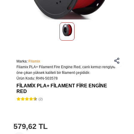
Marka:
Filamix
Filamix PLA+ Filament Fire Engine Red, canlı kırmızı rengiyle
öne çıkan yüksek kaliteli bir filament çeşididir.
Ürün Kodu:
RHN-503578
FILAMIX PLA+ FILAMENT FIRE ENGINE
RED
(2)
579,62 TL