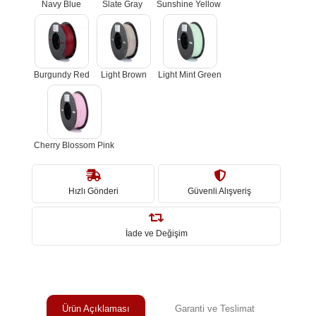
Navy Blue
Slate Gray
Sunshine Yellow
Burgundy Red
Light Brown
Light Mint Green
Cherry Blossom Pink
Hızlı Gönderi
Güvenli Alışveriş
İade ve Değişim
Ürün Açıklaması
Garanti ve Teslimat