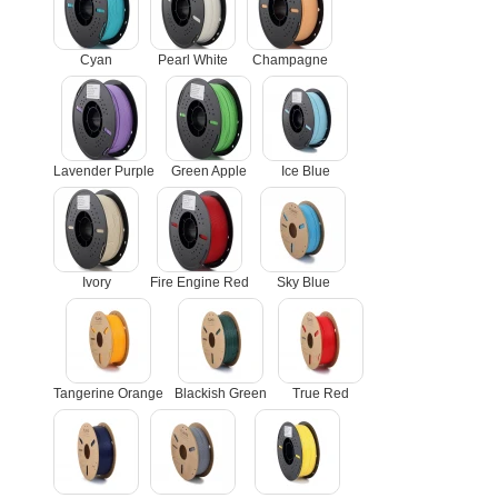
Cyan
Pearl White
Champagne
Lavender Purple
Green Apple
Ice Blue
Ivory
Fire Engine Red
Sky Blue
Tangerine Orange
Blackish Green
True Red