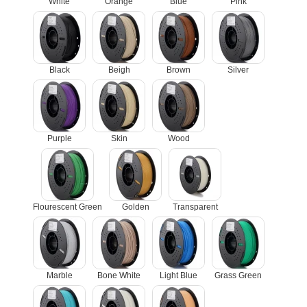
White
Orange
Blue
Pink
Black
Beigh
Brown
Silver
Purple
Skin
Wood
Flourescent Green
Golden
Transparent
Marble
Bone White
Light Blue
Grass Green