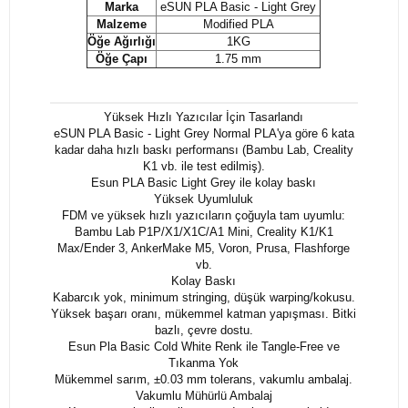
Marka
eSUN PLA Basic - Light Grey
Malzeme
Modified PLA
Öğe Ağırlığı
1KG
Öğe Çapı
1.75 mm
Yüksek Hızlı Yazıcılar İçin Tasarlandı
eSUN PLA Basic - Light Grey Normal PLA'ya göre 6 kata
kadar daha hızlı baskı performansı (Bambu Lab, Creality
K1 vb. ile test edilmiş).
Esun PLA Basic Light Grey ile kolay baskı
Yüksek Uyumluluk
FDM ve yüksek hızlı yazıcıların çoğuyla tam uyumlu:
Bambu Lab P1P/X1/X1C/A1 Mini, Creality K1/K1
Max/Ender 3, AnkerMake M5, Voron, Prusa, Flashforge
vb.
Kolay Baskı
Kabarcık yok, minimum stringing, düşük warping/kokusu.
Yüksek başarı oranı, mükemmel katman yapışması. Bitki
bazlı, çevre dostu.
Esun Pla Basic Cold White Renk ile Tangle-Free ve
Tıkanma Yok
Mükemmel sarım, ±0.03 mm tolerans, vakumlu ambalaj.
Vakumlu Mühürlü Ambalaj