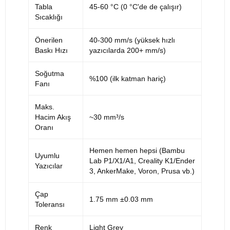
Tabla
45-60 °C (0 °C'de de çalışır)
Sıcaklığı
Önerilen
40-300 mm/s (yüksek hızlı
Baskı Hızı
yazıcılarda 200+ mm/s)
Soğutma
%100 (ilk katman hariç)
Fanı
Maks.
Hacim Akış
~30 mm³/s
Oranı
Hemen hemen hepsi (Bambu
Uyumlu
Lab P1/X1/A1, Creality K1/Ender
Yazıcılar
3, AnkerMake, Voron, Prusa vb.)
Çap
1.75 mm ±0.03 mm
Toleransı
Renk
Light Grey