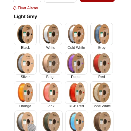
Fiyat Alarmı
Light Grey
Black
White
Cold White
Grey
Silver
Beige
Purple
Red
Orange
Pink
RGB Red
Bone White