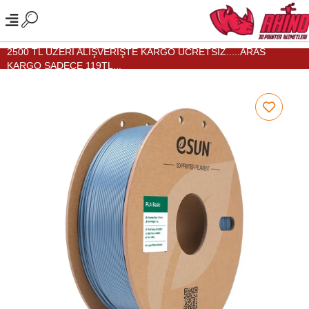
2500 TL ÜZERİ ALIŞVERİŞTE KARGO ÜCRETSİZ.....ARAS
KARGO SADECE 119TL...