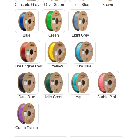
Concrete Grey
Olive Green
Light Blue
Brown
Blue
Green
Light Grey
Fire Engine Red
Yellow
Sky Blue
Dark Blue
Holly Green
Aqua
Barbie Pink
Grape Purple