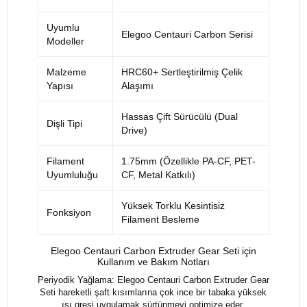
Uyumlu
Elegoo Centauri Carbon Serisi
Modeller
Malzeme
HRC60+ Sertleştirilmiş Çelik
Yapısı
Alaşımı
Hassas Çift Sürücülü (Dual
Dişli Tipi
Drive)
Filament
1.75mm (Özellikle PA-CF, PET-
Uyumluluğu
CF, Metal Katkılı)
Yüksek Torklu Kesintisiz
Fonksiyon
Filament Besleme
Elegoo Centauri Carbon Extruder Gear Seti için
Kullanım ve Bakım Notları
Periyodik Yağlama: Elegoo Centauri Carbon Extruder Gear
Seti hareketli şaft kısımlarına çok ince bir tabaka yüksek
ısı gresi uygulamak sürtünmeyi optimize eder.