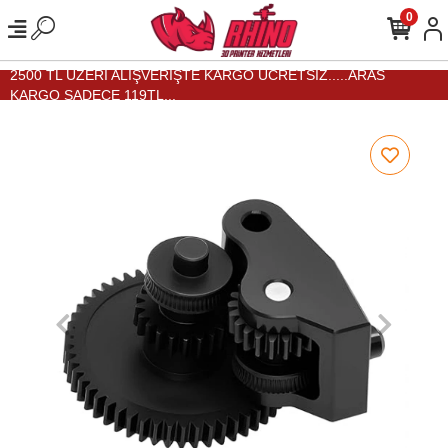
0
2500 TL ÜZERİ ALIŞVERİŞTE KARGO ÜCRETSİZ.....ARAS
KARGO SADECE 119TL...