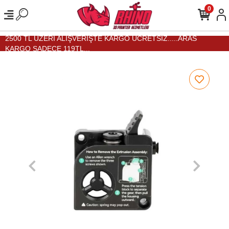
0
2500 TL ÜZERİ ALIŞVERİŞTE KARGO ÜCRETSİZ.....ARAS
KARGO SADECE 119TL...