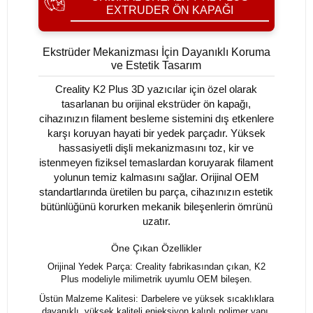
EXTRUDER ÖN KAPAĞI
Ekstrüder Mekanizması İçin Dayanıklı Koruma
ve Estetik Tasarım
Creality K2 Plus 3D yazıcılar için özel olarak
tasarlanan bu orijinal ekstrüder ön kapağı,
cihazınızın filament besleme sistemini dış etkenlere
karşı koruyan hayati bir yedek parçadır. Yüksek
hassasiyetli dişli mekanizmasını toz, kir ve
istenmeyen fiziksel temaslardan koruyarak filament
yolunun temiz kalmasını sağlar. Orijinal OEM
standartlarında üretilen bu parça, cihazınızın estetik
bütünlüğünü korurken mekanik bileşenlerin ömrünü
uzatır.
Öne Çıkan Özellikler
Orijinal Yedek Parça: Creality fabrikasından çıkan, K2
Plus modeliyle milimetrik uyumlu OEM bileşen.
Üstün Malzeme Kalitesi: Darbelere ve yüksek sıcaklıklara
dayanıklı, yüksek kaliteli enjeksiyon kalıplı polimer yapı.