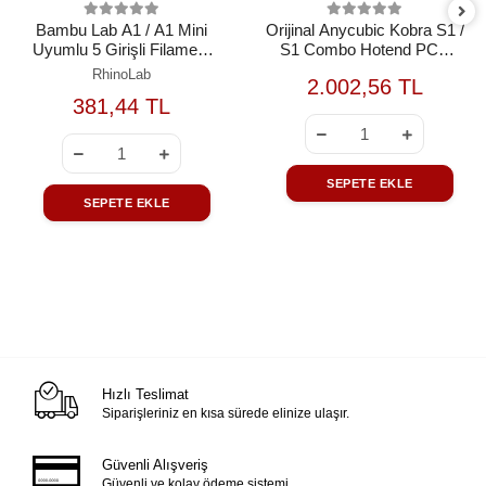
Bambu Lab A1 / A1 Mini
Orijinal Anycubic Kobra S1 /
Uyumlu 5 Girişli Filament
S1 Combo Hotend PCB
Hub
Kartı
RhinoLab
2.002,56 TL
381,44 TL
SEPETE EKLE
SEPETE EKLE
Hızlı Teslimat
Siparişleriniz en kısa sürede elinize ulaşır.
Güvenli Alışveriş
Güvenli ve kolay ödeme sistemi