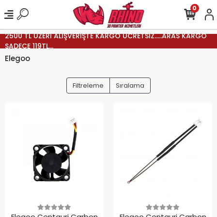
0
2500 TL ÜZERİ ALIŞVERİŞTE KARGO ÜCRETSİZ.....ARAS KARGO
SADECE 119TL...
Elegoo
Filtreleme
Sıralama
Elegoo Centauri Carbon
Elegoo Centauri Carbon