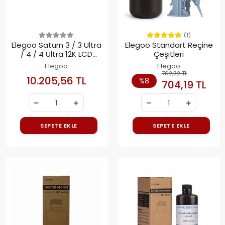
(1)
Elegoo Saturn 3 / 3 Ultra
Elegoo Standart Reçine
/ 4 / 4 Ultra 12K LCD
Çeşitleri
Ekran
Elegoo
Elegoo
762,32 TL
10.205,56 TL
%8
704,19 TL
SEPETE EKLE
SEPETE EKLE