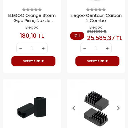
ELEGOO Orange Storm
Elegoo Centauri Carbon
Giga Pirinç Nozzle
2 Combo
0.4mm
Elegoo
Elegoo
28.587,00 TL
180,10 TL
%11
25.585,37 TL
SEPETE EKLE
SEPETE EKLE