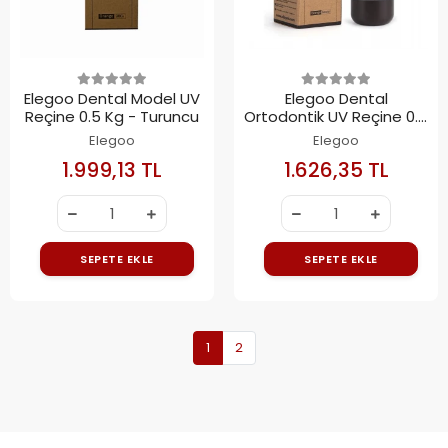
Elegoo Dental Model UV
Elegoo Dental
Reçine 0.5 Kg - Turuncu
Ortodontik UV Reçine 0.5
Kg - Turuncu
Elegoo
Elegoo
1.999,13 TL
1.626,35 TL
SEPETE EKLE
SEPETE EKLE
1
2