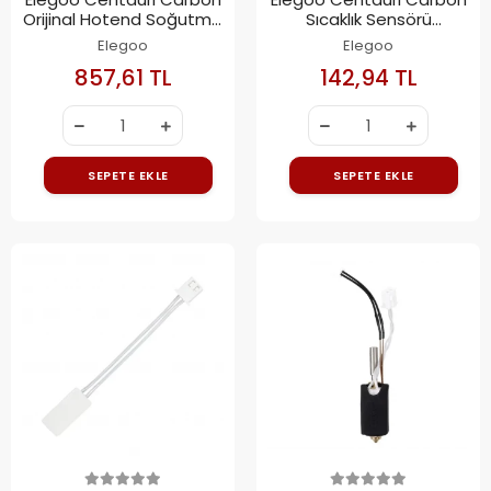
Orijinal Hotend Soğutma
Sıcaklık Sensörü
Fanı
Termistör NTC
Elegoo
Elegoo
857,61 TL
142,94 TL
SEPETE EKLE
SEPETE EKLE