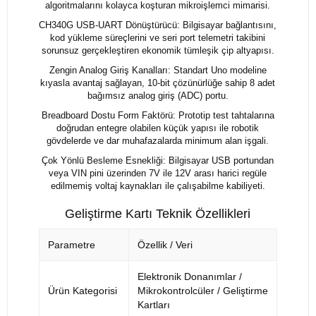
algoritmalarını kolayca koşturan mikroişlemci mimarisi.
CH340G USB-UART Dönüştürücü: Bilgisayar bağlantısını,
kod yükleme süreçlerini ve seri port telemetri takibini
sorunsuz gerçekleştiren ekonomik tümleşik çip altyapısı.
Zengin Analog Giriş Kanalları: Standart Uno modeline
kıyasla avantaj sağlayan, 10-bit çözünürlüğe sahip 8 adet
bağımsız analog giriş (ADC) portu.
Breadboard Dostu Form Faktörü: Prototip test tahtalarına
doğrudan entegre olabilen küçük yapısı ile robotik
gövdelerde ve dar muhafazalarda minimum alan işgali.
Çok Yönlü Besleme Esnekliği: Bilgisayar USB portundan
veya VIN pini üzerinden 7V ile 12V arası harici regüle
edilmemiş voltaj kaynakları ile çalışabilme kabiliyeti.
Geliştirme Kartı Teknik Özellikleri
Parametre
Özellik / Veri
Elektronik Donanımlar /
Ürün Kategorisi
Mikrokontrolcüler / Geliştirme
Kartları