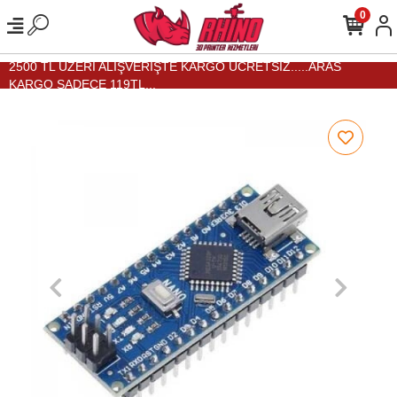
0
2500 TL ÜZERİ ALIŞVERİŞTE KARGO ÜCRETSİZ.....ARAS
KARGO SADECE 119TL...