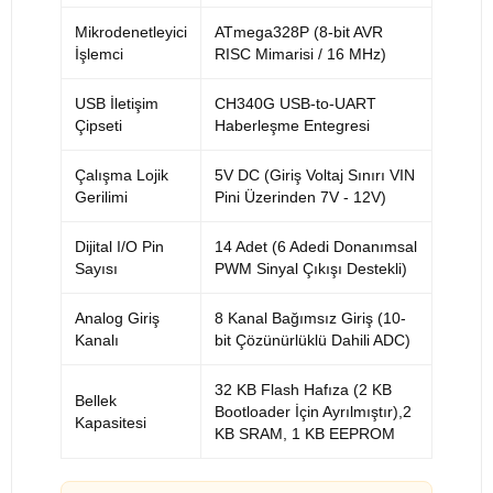
Mikrodenetleyici
ATmega328P (8-bit AVR
İşlemci
RISC Mimarisi / 16 MHz)
USB İletişim
CH340G USB-to-UART
Çipseti
Haberleşme Entegresi
Çalışma Lojik
5V DC (Giriş Voltaj Sınırı VIN
Gerilimi
Pini Üzerinden 7V - 12V)
Dijital I/O Pin
14 Adet (6 Adedi Donanımsal
Sayısı
PWM Sinyal Çıkışı Destekli)
Analog Giriş
8 Kanal Bağımsız Giriş (10-
Kanalı
bit Çözünürlüklü Dahili ADC)
32 KB Flash Hafıza (2 KB
Bellek
Bootloader İçin Ayrılmıştır),2
Kapasitesi
KB SRAM, 1 KB EEPROM