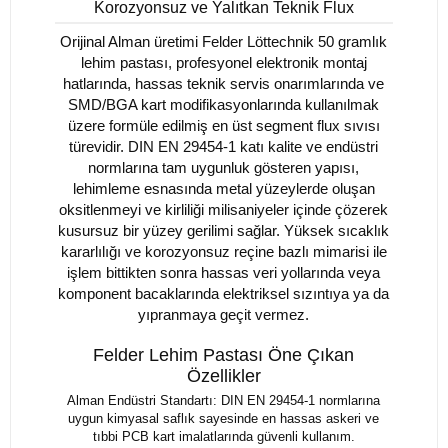
Korozyonsuz ve Yalıtkan Teknik Flux
Orijinal Alman üretimi Felder Löttechnik 50 gramlık
lehim pastası, profesyonel elektronik montaj
hatlarında, hassas teknik servis onarımlarında ve
SMD/BGA kart modifikasyonlarında kullanılmak
üzere formüle edilmiş en üst segment flux sıvısı
türevidir. DIN EN 29454-1 katı kalite ve endüstri
normlarına tam uygunluk gösteren yapısı,
lehimleme esnasında metal yüzeylerde oluşan
oksitlenmeyi ve kirliliği milisaniyeler içinde çözerek
kusursuz bir yüzey gerilimi sağlar. Yüksek sıcaklık
kararlılığı ve korozyonsuz reçine bazlı mimarisi ile
işlem bittikten sonra hassas veri yollarında veya
komponent bacaklarında elektriksel sızıntıya ya da
yıpranmaya geçit vermez.
Felder Lehim Pastası Öne Çıkan
Özellikler
Alman Endüstri Standartı: DIN EN 29454-1 normlarına
uygun kimyasal saflık sayesinde en hassas askeri ve
tıbbi PCB kart imalatlarında güvenli kullanım.