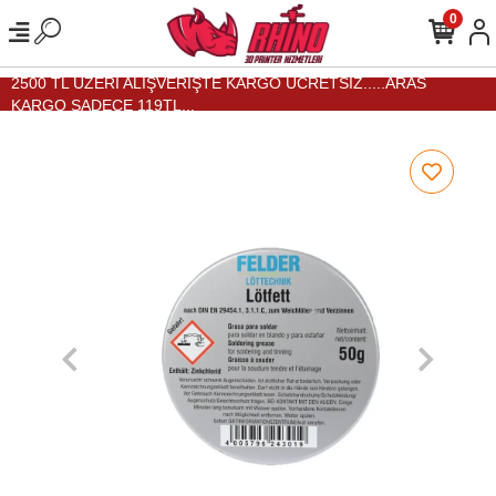
0
2500 TL ÜZERİ ALIŞVERİŞTE KARGO ÜCRETSİZ.....ARAS
KARGO SADECE 119TL...