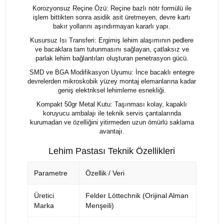
Korozyonsuz Reçine Özü: Reçine bazlı nötr formülü ile
işlem bittikten sonra asidik asit üretmeyen, devre kartı
bakır yollarını aşındırmayan kararlı yapı.
Kusursuz Isı Transferi: Ergimiş lehim alaşımının pedlere
ve bacaklara tam tutunmasını sağlayan, çatlaksız ve
parlak lehim bağlantıları oluşturan penetrasyon gücü.
SMD ve BGA Modifikasyon Uyumu: İnce bacaklı entegre
devrelerden mikroskobik yüzey montaj elemanlarına kadar
geniş elektriksel lehimleme esnekliği.
Kompakt 50gr Metal Kutu: Taşınması kolay, kapaklı
koruyucu ambalajı ile teknik servis çantalarında
kurumadan ve özelliğini yitirmeden uzun ömürlü saklama
avantajı.
Lehim Pastası Teknik Özellikleri
Parametre
Özellik / Veri
Üretici
Felder Löttechnik (Orijinal Alman
Marka
Menşeili)