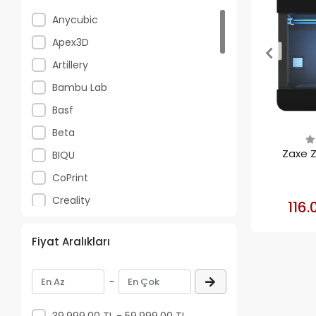
Anycubic
Apex3D
Artillery
Bambu Lab
Basf
Beta
Zaxe Z
BIQU
CoPrint
Creality
116.
CSA
Fiyat Aralıkları
Elegoo
Esun
-
Fibromast
Filamix
39.999,00 TL - 59.999,00 TL