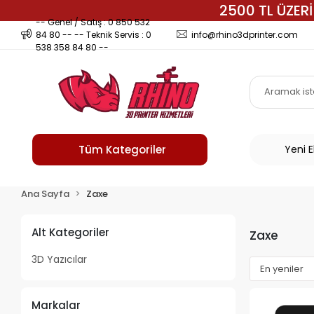
2500 TL ÜZERİ
-- Genel / Satış : 0 850 532
84 80 -- -- Teknik Servis : 0
info@rhino3dprinter.com
538 358 84 80 --
Tüm Kategoriler
Yeni 
Ana Sayfa
Zaxe
Alt Kategoriler
Zaxe
3D Yazıcılar
Markalar