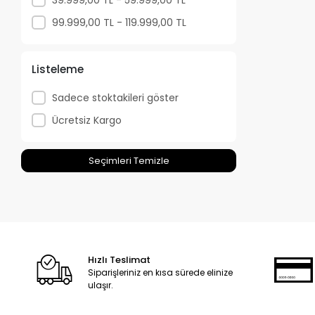
Filasophia
99.999,00 TL - 119.999,00 TL
Flashforge
Flsun
Listeleme
Fystec
Sadece stoktakileri göster
Gdstime
Ücretsiz Kargo
Hobbytime
Kingroon
Seçimleri Temizle
LDO Motors
Makerbase
Mellow
Mervesan
Hızlı Teslimat
Phaetus
Siparişleriniz en kısa sürede elinize
ulaşır.
Polymaker
Polyture