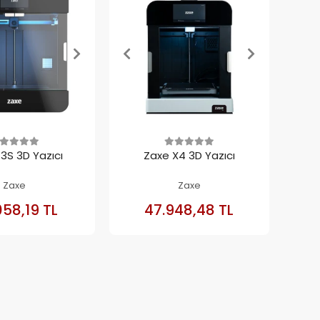
3S 3D Yazıcı
Zaxe X4 3D Yazıcı
Zaxe
Zaxe
SEPETE
SEPETE
058,19 TL
47.948,48 TL
EKLE
EKLE