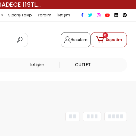
ADECE 119TL...
Sipariş Takip
Yardım
İletişim
0
Hesabım
Sepetim
İletişim
OUTLET