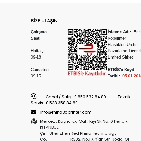
BİZE ULAŞIN
Çalışma
İşletme Adı:
Erel
Saati
Kopolimer
Plastikleri Üretim
Haftaiçi:
Pazarlama Ticaret
09-18
Limited Şirketi
Cumartesi:
ETBİS'e Kayıt
09-15
Tarihi:
05.01.201
-- Genel / Satış : 0 850 532 84 80 -- -- Teknik
Servis : 0 538 358 84 80 --
info@rhino3dprinter.com
Merkez : Kaynarca Mah. Kıyı Sk No:10 Pendik
ISTANBUL___________________________
Çin : Shenzhen Red Rhino Technology
Co.________ R302, No.1 Xin'an 5th Road, Qi