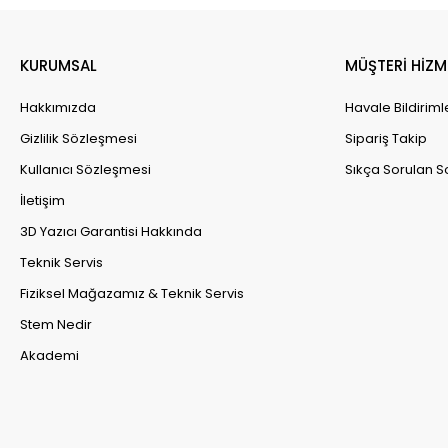
QIDI Tech
Revopoint
KURUMSAL
MÜŞTERİ HİZM
RhinoLab
Hakkımızda
Havale Bildiriml
Sava
Gizlilik Sözleşmesi
Sipariş Takip
Silver3D
Kullanıcı Sözleşmesi
Sıkça Sorulan S
Snapmaker
İletişim
Trianglelab
3D Yazıcı Garantisi Hakkında
xTool
Teknik Servis
Zaxe
Fiziksel Mağazamız & Teknik Servis
Stem Nedir
Akademi