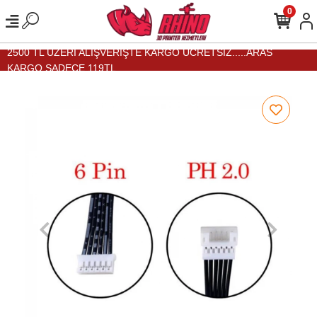
0
2500 TL ÜZERİ ALIŞVERİŞTE KARGO ÜCRETSİZ.....ARAS
KARGO SADECE 119TL...