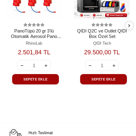
PanoTüpü 20 gr 3'lü
QIDI Q2C ve Outlet QIDI
Otomatik Aerosol Pano
Box Özel Set
Yangın Söndürme Seti
RhinoLab
QIDI Tech
2.501,84 TL
29.500,00 TL
SEPETE EKLE
SEPETE EKLE
Hızlı Teslimat