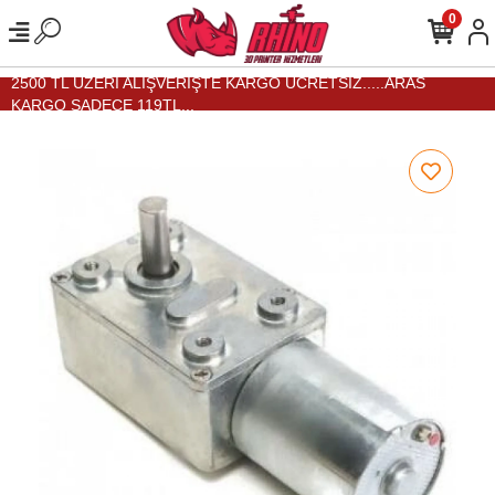
0
2500 TL ÜZERİ ALIŞVERİŞTE KARGO ÜCRETSİZ.....ARAS
KARGO SADECE 119TL...