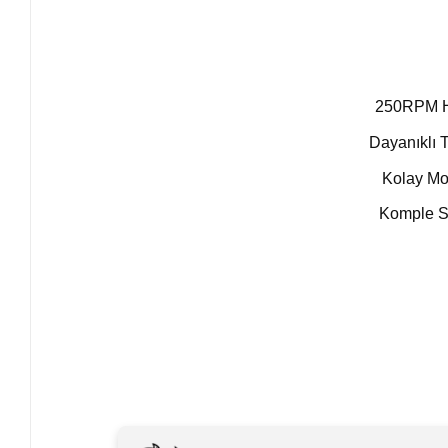
250RPM H
Dayanıklı T
Kolay Mo
Komple S