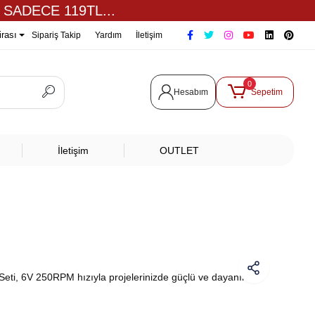
 SADECE 119TL...
irası
Sipariş Takip
Yardım
İletişim
0
Hesabım
Sepetim
İletişim
OUTLET
eti, 6V 250RPM hızıyla projelerinizde güçlü ve dayanıklı