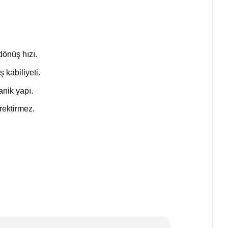
dönüş hızı.
 kabiliyeti.
anik yapı.
rektirmez.