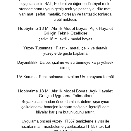
uygulanabilir. RAL, Federal ve diğer endüstriyel renk
standartlarına uygun geniş renk yelpazesiyle; düz mat,
yarı mat, şeffaf, metalik, floresan ve fantastik tonlarda
üretilmektedir.
Hobbytime 18 Ml. Akrilik Model Boyası Açık Hayalet
Gri için Teknik Özellikler
İçerik: 18 ml akrilik model boyası
Yüzey Tutunması: Plastik, metal, çelik ve detaylı
yüzeylerde güçlü kaplama
Dayanıklılık: Darbe, çizilme ve sürtünmeye karşı yüksek
direnç
UV Koruma: Renk solmasını azaltan UV koruyucu formül
Hobbytime 18 Ml. Akrilik Model Boyası Açık Hayalet
Gri için Uygulama Talimatları
Boya kullanılmadan önce damlalık delinir, şişe iyice
çalkalanarak homojen karışım sağlanır. İçerdiği cam
bilyalar karışım bütünlüğünü artırır.
Uygulama öncesi yüzey HT557 temizleme sıvısı ile
hazırlanmalı; maskeleme yapılacaksa HT557 tek kat