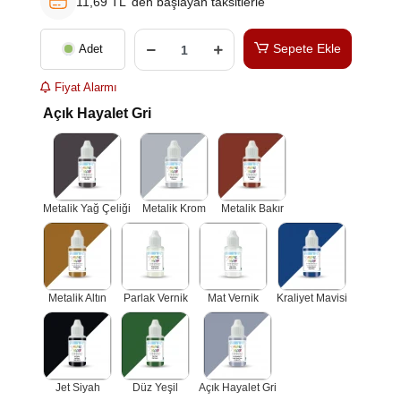
11,69 TL 'den başlayan taksitlerle
Sepete Ekle
Adet
Fiyat Alarmı
Açık Hayalet Gri
Metalik Yağ Çeliği
Metalik Krom
Metalik Bakır
Metalik Altın
Parlak Vernik
Mat Vernik
Kraliyet Mavisi
Jet Siyah
Düz Yeşil
Açık Hayalet Gri