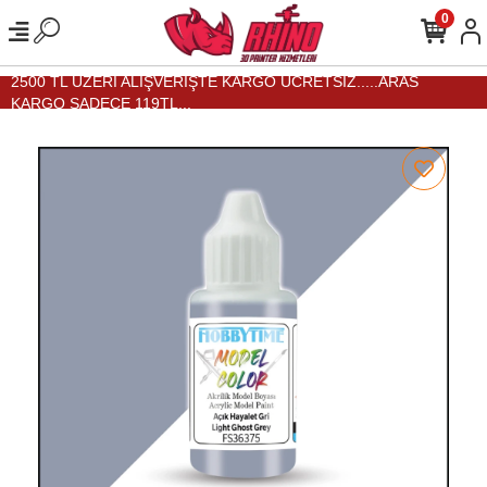
0
2500 TL ÜZERİ ALIŞVERİŞTE KARGO ÜCRETSİZ.....ARAS
KARGO SADECE 119TL...