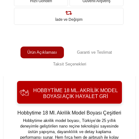
Hızlı Gönderi
Güvenli Alışveriş
İade ve Değişim
Ürün Açıklaması
Garanti ve Teslimat
Taksit Seçenekleri
HOBBYTIME 18 ML. AKRILIK MODEL
BOYASI AÇIK HAYALET GRI
Hobbytime 18 Ml. Akrilik Model Boyası Çeşitleri
Hobbytime akrilik model boyası, Türkiye’de 25 yıllık
deneyimle geliştirilen nano reçine teknolojisi sayesinde
üstün yapışma, dayanıklılık ve detay kaplama
performansı sunar. Hem fırça hem de airbrush ile kolay