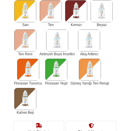
Sarı
Ten
Kırmızı
Beyaz
Ten Reni
Airbrush Boya İnceltici
Akış Arttırıcı
Florasan Turuncu
Florasan Yeşil
Güneş Yanığı Ten Rengi
Kahve Beji