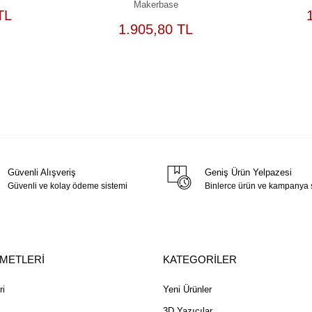
Makerbase
EPETE
TL
EKLE
SEPETE
1.905,80 TL
EKLE
Güvenli Alışveriş
Geniş Ürün Yelpazesi
Güvenli ve kolay ödeme sistemi
Binlerce ürün ve kampanya
ZMETLERİ
KATEGORİLER
ri
Yeni Ürünler
3D Yazıcılar