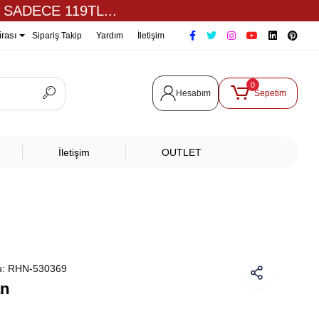
 SADECE 119TL...
irası
Sipariş Takip
Yardım
İletişim
0
Hesabım
Sepetim
İletişim
OUTLET
u:
RHN-530369
an