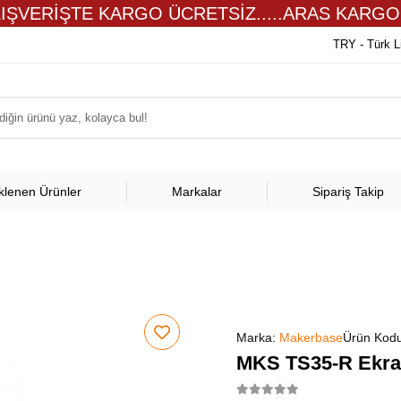
LIŞVERİŞTE KARGO ÜCRETSİZ.....ARAS KARGO
TRY - Türk L
klenen Ürünler
Markalar
Sipariş Takip
Marka:
Makerbase
Ürün Kod
MKS TS35-R Ekr