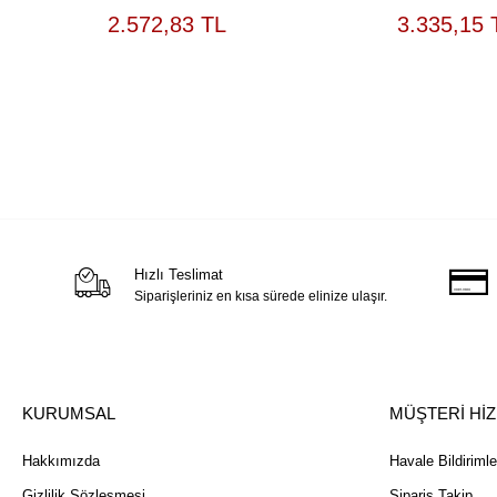
SEPETE
S
2.572,83 TL
3.335,15 
EKLE
Hızlı Teslimat
Siparişleriniz en kısa sürede elinize ulaşır.
KURUMSAL
MÜŞTERİ Hİ
Hakkımızda
Havale Bildirimle
Gizlilik Sözleşmesi
Sipariş Takip