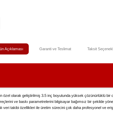
ün Açıklaması
Garanti ve Teslimat
Taksit Seçenekl
zel olarak geliştirilmiş 3.5 inç boyutunda yüksek çözünürlüklü bir do
üreçlerini ve baskı parametrelerini bilgisayar bağımsız bir şekilde y
veri takibi özellikleri ile üretim sürecini çok daha profesyonel ve erişile