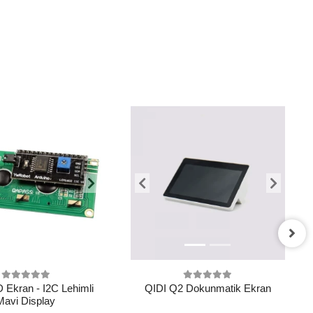
 Ekran - I2C Lehimli
QIDI Q2 Dokunmatik Ekran
Mavi Display