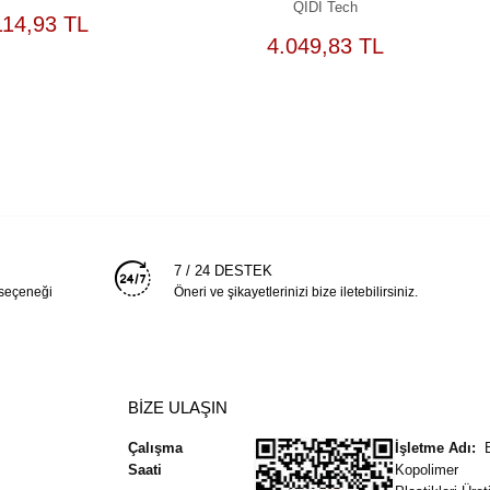
QIDI Tech
SEPETE
114,93 TL
EKLE
SEPETE
4.049,83 TL
EKLE
7 / 24 DESTEK
 seçeneği
Öneri ve şikayetlerinizi bize iletebilirsiniz.
BİZE ULAŞIN
Çalışma
İşletme Adı:
Saati
Kopolimer