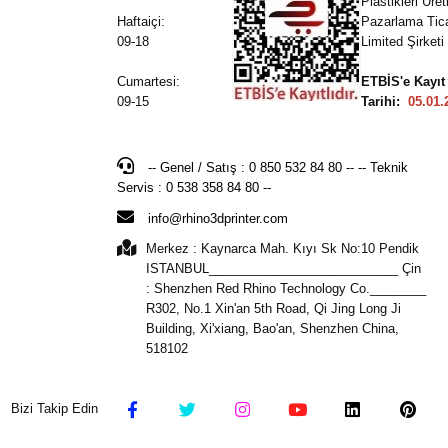
Plastikleri Üre
Haftaiçi:
Pazarlama Tic
09-18
Limited Şirketi
Cumartesi:
ETBİS'e Kayıt
09-15
Tarihi:
05.01.
-- Genel / Satış : 0 850 532 84 80 -- -- Teknik
Servis : 0 538 358 84 80 --
info@rhino3dprinter.com
Merkez : Kaynarca Mah. Kıyı Sk No:10 Pendik
ISTANBUL___________________________ Çin
: Shenzhen Red Rhino Technology Co.________
R302, No.1 Xin'an 5th Road, Qi Jing Long Ji
Building, Xi'xiang, Bao'an, Shenzhen China,
518102
Bizi Takip Edin