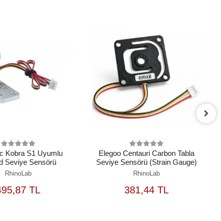
c Kobra S1 Uyumlu
Elegoo Centauri Carbon Tabla
d Seviye Sensörü
Seviye Sensörü (Strain Gauge)
RhinoLab
RhinoLab
SEPETE
SEPETE
495,87 TL
381,44 TL
EKLE
EKLE