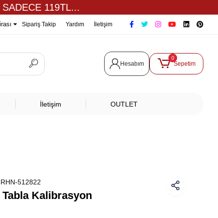
 SADECE 119TL...
irası
Sipariş Takip
Yardım
İletişim
0
Hesabım
Sepetim
İletişim
OUTLET
:
RHN-512822
| Tabla Kalibrasyon