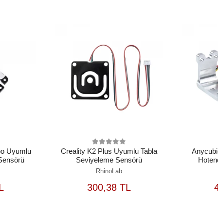
mbo Uyumlu
Creality K2 Plus Uyumlu Tabla
Anycubi
Sensörü
Seviyeleme Sensörü
Hoten
RhinoLab
EPETE
SEPETE
L
300,38 TL
EKLE
EKLE