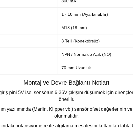
300 mA
1 - 10 mm (Ayarlanabilir)
M18 (18 mm)
3 Telli (Konektörsüz)
NPN / Normalde Açık (NO)
70 mm Uzunluk
Montaj ve Devre Bağlantı Notları
 giriş pini 5V ise, sensörün 6-36V çıkışını düşürmek için dirençl
önerilir.
 yazılımında (Marlin, Klipper vb.) sensör ofset değerlerinin v
olunmalıdır.
ndaki potansiyometre ile algılama mesafesini kullanılan tabla ka