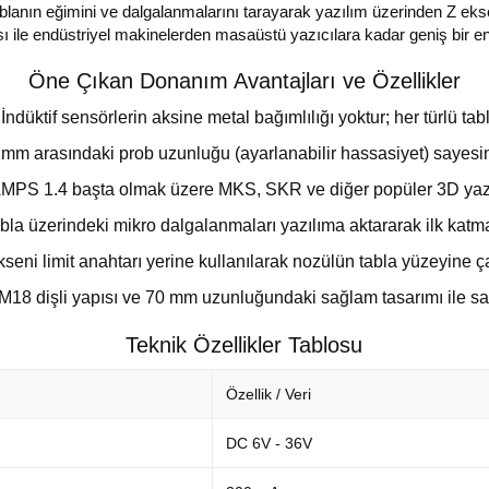
ablanın eğimini ve dalgalanmalarını tarayarak yazılım üzerinden Z 
sı ile endüstriyel makinelerden masaüstü yazıcılara kadar geniş bir 
Öne Çıkan Donanım Avantajları ve Özellikler
ndüktif sensörlerin aksine metal bağımlılığı yoktur; her türlü tab
 mm arasındaki prob uzunluğu (ayarlanabilir hassasiyet) sayesi
PS 1.4 başta olmak üzere MKS, SKR ve diğer popüler 3D yazıcı
a üzerindeki mikro dalgalanmaları yazılıma aktararak ilk katma
eni limit anahtarı yerine kullanılarak nozülün tabla yüzeyine ç
18 dişli yapısı ve 70 mm uzunluğundaki sağlam tasarımı ile sars
Teknik Özellikler Tablosu
Özellik / Veri
DC 6V - 36V