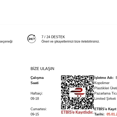
7 / 24 DESTEK
 seçeneği
Öneri ve şikayetlerinizi bize iletebilirsiniz.
BİZE ULAŞIN
Çalışma
İşletme Adı:
Saati
Kopolimer
Plastikleri Üre
Haftaiçi:
Pazarlama Tic
09-18
Limited Şirketi
Cumartesi:
ETBİS'e Kayıt
09-15
Tarihi:
05.01.