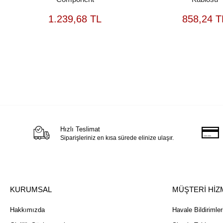
SEPETE
S
1.239,68 TL
858,24 T
EKLE
Hızlı Teslimat
Siparişleriniz en kısa sürede elinize ulaşır.
KURUMSAL
MÜŞTERİ HİZ
Hakkımızda
Havale Bildirimler