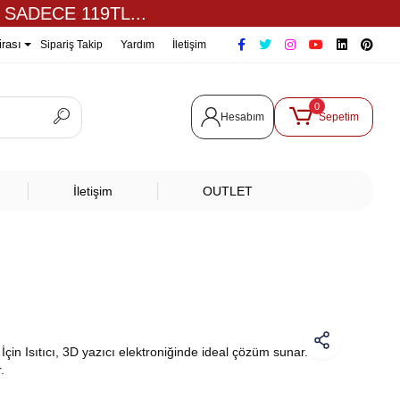
 SADECE 119TL...
irası
Sipariş Takip
Yardım
İletişim
0
Hesabım
Sepetim
İletişim
OUTLET
in Isıtıcı, 3D yazıcı elektroniğinde ideal çözüm sunar.
.