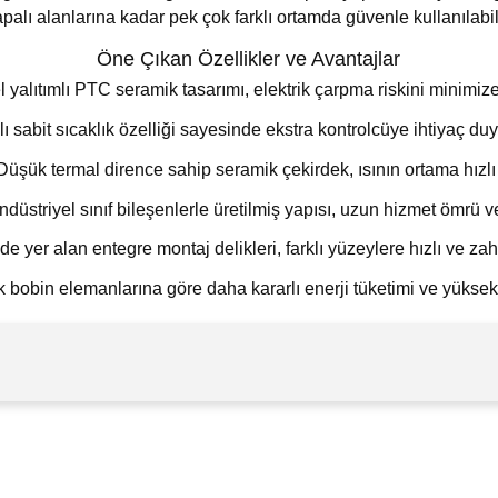
apalı alanlarına kadar pek çok farklı ortamda güvenle kullanılabili
Öne Çıkan Özellikler ve Avantajlar
 yalıtımlı PTC seramik tasarımı, elektrik çarpma riskini minimiz
ı sabit sıcaklık özelliği sayesinde ekstra kontrolcüye ihtiyaç duy
: Düşük termal dirence sahip seramik çekirdek, ısının ortama hızl
üstriyel sınıf bileşenlerle üretilmiş yapısı, uzun hizmet ömrü v
 yer alan entegre montaj delikleri, farklı yüzeylere hızlı ve zah
ık bobin elemanlarına göre daha kararlı enerji tüketimi ve yükse