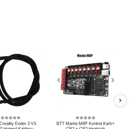
 Creality Ender 3 V3
BTT Manta M8P Kontrol Kartı+
Z Hotend Kablosu
CB2 + CB2 Heatsink