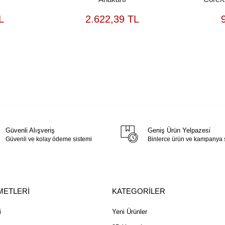
EPETE
SEPETE
L
2.622,39 TL
EKLE
EKLE
Güvenli Alışveriş
Geniş Ürün Yelpazesi
Güvenli ve kolay ödeme sistemi
Binlerce ürün ve kampanya
METLERİ
KATEGORİLER
i
Yeni Ürünler