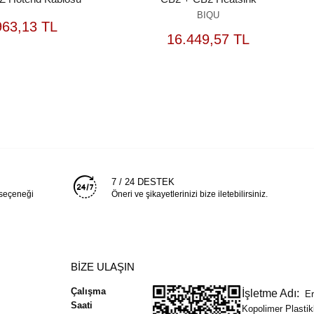
BIQU
SEPETE
963,13 TL
EKLE
SEPETE
16.449,57 TL
EKLE
7 / 24 DESTEK
 seçeneği
Öneri ve şikayetlerinizi bize iletebilirsiniz.
BİZE ULAŞIN
Çalışma
İşletme Adı:
Er
Saati
Kopolimer Plastikl