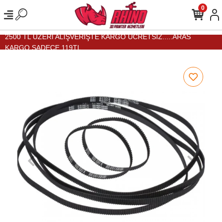
0
2500 TL ÜZERİ ALIŞVERİŞTE KARGO ÜCRETSİZ.....ARAS
KARGO SADECE 119TL...