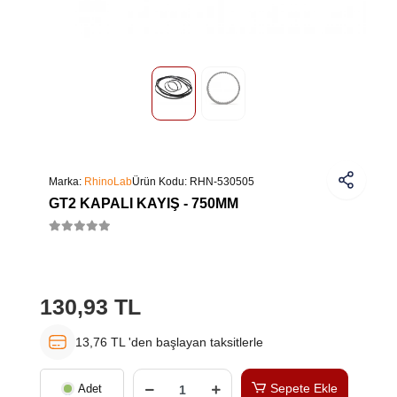
Marka:
RhinoLab
Ürün Kodu:
RHN-530505
GT2 KAPALI KAYIŞ - 750MM
130,93 TL
13,76 TL 'den başlayan taksitlerle
Sepete Ekle
Adet