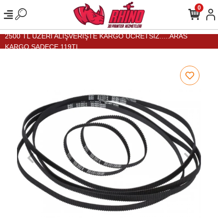
0
2500 TL ÜZERİ ALIŞVERİŞTE KARGO ÜCRETSİZ.....ARAS
KARGO SADECE 119TL...