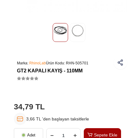
Marka:
RhinoLab
Ürün Kodu:
RHN-505701
GT2 KAPALI KAYIŞ - 110MM
34,79 TL
3,66 TL 'den başlayan taksitlerle
Sepete Ekle
Adet