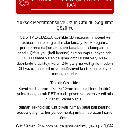
FAN
Yüksek Performanslı ve Uzun Ömürlü Soğutma
Çözümü
GDSTIME-GD2510, özellikle 3D yazıcıların hotend ve
extruder üniteleri gibi dar alanlarda yüksek soğutma
performansı sağlamak üzere tasarlanmış kompakt bir
fandır. Çift bilyalı (ball bearing) rulman yapısı sayesinde
50.000 saate varan çalışma ömrü sunar ve yüksek
devirlerde stabiliteyi korur. 24V çalışma voltajı ile modern
3D yazıcı anakartları ve endüstriyel kontrol üniteleriyle
tam uyumludur.
Teknik Özellikler
Boyut ve Tasarım: 25x25x10mm kompakt form faktörü,
yüksek dayanımlı PBT plastik gövde ve optimize edilmiş
5 kanatlı kanat yapısı.
Rulman Teknolojisi: Çift bilyalı rulman (dual ball bearing).
Sessiz çalışma, her yönde montaj imkânı ve uzun hizmet
ömrü.
Güç Verileri: 24V nominal çalışma gerilimi, yaklaşık 0,04A