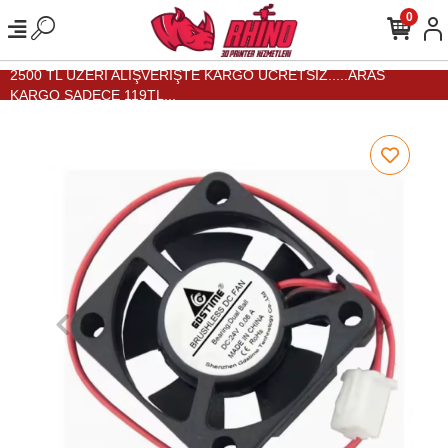
0
2500 TL ÜZERİ ALIŞVERİŞTE KARGO ÜCRETSİZ.....ARAS
KARGO SADECE 119TL...