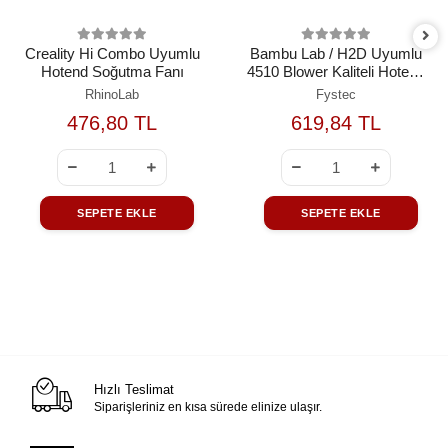
Creality Hi Combo Uyumlu
Bambu Lab / H2D Uyumlu
Hotend Soğutma Fanı
4510 Blower Kaliteli Hotend
Soğutma Fanı (5V PWM)
RhinoLab
Fystec
476,80 TL
619,84 TL
SEPETE EKLE
SEPETE EKLE
Hızlı Teslimat
Siparişleriniz en kısa sürede elinize ulaşır.