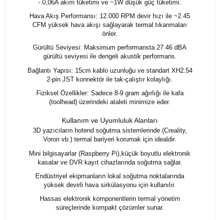
- 0,06A akım tüketimi ve ~1W düşük güç tüketimi.
Hava Akış Performansı: 12.000 RPM devir hızı ile ~2.45
CFM yüksek hava akışı sağlayarak termal tıkanmaları
önler.
Gürültü Seviyesi: Maksimum performansta 27.46 dBA
gürültü seviyesi ile dengeli akustik performans.
Bağlantı Yapısı: 15cm kablo uzunluğu ve standart XH2.54
2-pin JST konnektör ile tak-çalıştır kolaylığı.
Fiziksel Özellikler: Sadece 8-9 gram ağırlığı ile kafa
(toolhead) üzerindeki ataleti minimize eder.
Kullanım ve Uyumluluk Alanları
3D yazıcıların hotend soğutma sistemlerinde (Creality,
Voron vb.) termal bariyeri korumak için idealdir.
Mini bilgisayarlar (Raspberry Pi),küçük boyutlu elektronik
kasalar ve DVR kayıt cihazlarında soğutma sağlar.
Endüstriyel ekipmanların lokal soğutma noktalarında
yüksek devirli hava sirkülasyonu için kullanılır.
Hassas elektronik komponentlerin termal yönetim
süreçlerinde kompakt çözümler sunar.