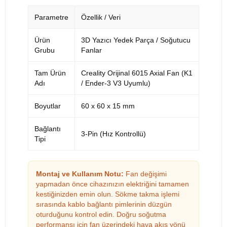
Parametre
Özellik / Veri
Ürün
3D Yazıcı Yedek Parça / Soğutucu
Grubu
Fanlar
Tam Ürün
Creality Orijinal 6015 Axial Fan (K1
Adı
/ Ender-3 V3 Uyumlu)
Boyutlar
60 x 60 x 15 mm
Bağlantı
3-Pin (Hız Kontrollü)
Tipi
Montaj ve Kullanım Notu:
Fan değişimi
yapmadan önce cihazınızın elektriğini tamamen
kestiğinizden emin olun. Sökme takma işlemi
sırasında kablo bağlantı pimlerinin düzgün
oturduğunu kontrol edin. Doğru soğutma
performansı için fan üzerindeki hava akış yönü