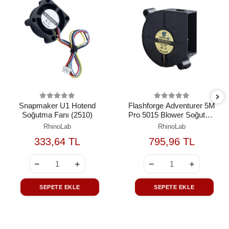
Snapmaker U1 Hotend
Flashforge Adventurer 5M
Soğutma Fanı (2510)
Pro 5015 Blower Soğutma
Fanı
RhinoLab
RhinoLab
333,64 TL
795,96 TL
SEPETE EKLE
SEPETE EKLE