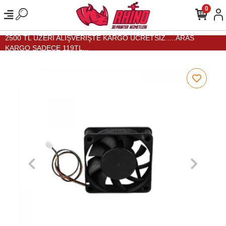
0
2500 TL ÜZERİ ALIŞVERİŞTE KARGO ÜCRETSİZ.....ARAS
KARGO SADECE 119TL...