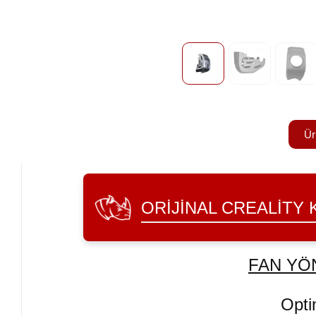
Ür
ORIJINAL CREALITY 
FAN YÖN
Opti