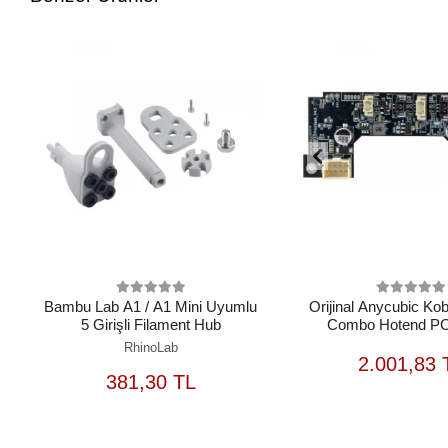
Bambu Lab A1 / A1 Mini Uyumlu
Orijinal Anycubic Kob
5 Girişli Filament Hub
Combo Hotend PC
RhinoLab
S
2.001,83 
SEPETE
381,30 TL
EKLE