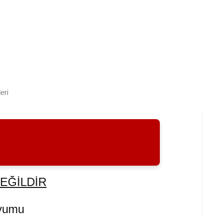
eri
DEĞİLDİR
Uyumu