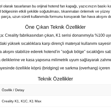
l olarak tasarlanan bu orijinal hotend fan kapağı, yazıcınızın baskı k
 bölgesinin etkili şekilde soğutulması, tıkanmaları önlemek ve yüzey kal
bu parça, uzun süreli kullanımda formunu koruyarak fan hava akışını do
Öne Çıkan Teknik Özellikler
ça: Creality fabrikasından çıkan, K1 serisi donanımıyla %100 uy
ndaki yüksek sıcaklıklara karşı dirençli materyal kullanımı saye
ışını stabilize ederek hotend'in "soğuk bölge" sıcaklığını sabit
a deliklerine ve kasa yapısına milimetrik uyum sağlayarak zahme
sayesinde özellikle köprü (bridging) ve sarkma (overhang) içere
Teknik Özellikler
Özellik / Detay
Creality K1, K1C, K1 Max