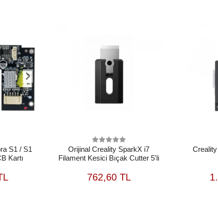
ra S1 / S1
Orijinal Creality SparkX i7
Crealit
B Kartı
Filament Kesici Bıçak Cutter 5'li
EPETE
SEPETE
TL
762,60 TL
1
EKLE
EKLE