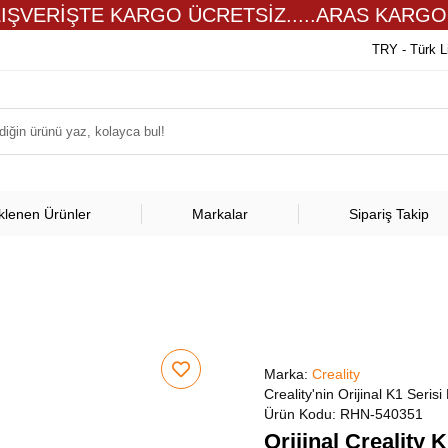
LIŞVERİŞTE KARGO ÜCRETSİZ.....ARAS KARGO
TRY - Türk L
klenen Ürünler
Markalar
Sipariş Takip
Marka:
Creality
Creality'nin Orijinal K1 Seris
Ürün Kodu:
RHN-540351
Orijinal Creality 