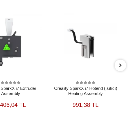
y SparkX i7 Extruder
Creality SparkX i7 Hotend (Isıtıcı)
Assembly
Heating Assembly
SEPETE
SEPETE
.406,04 TL
991,38 TL
EKLE
EKLE