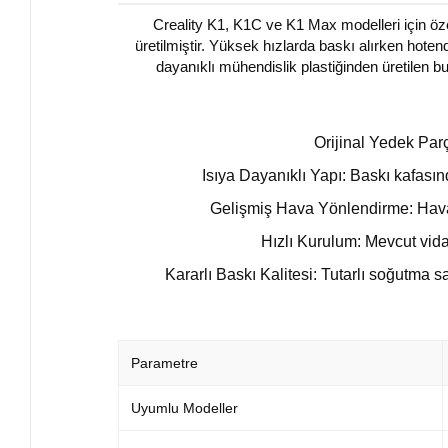
Creality K1, K1C ve K1 Max modelleri için öze
üretilmiştir. Yüksek hızlarda baskı alırken hotend
dayanıklı mühendislik plastiğinden üretilen 
Orijinal Yedek Par
Isıya Dayanıklı Yapı: Baskı kafası
Gelişmiş Hava Yönlendirme: Hava ak
Hızlı Kurulum: Mevcut vid
Kararlı Baskı Kalitesi: Tutarlı soğutma 
Parametre
Uyumlu Modeller