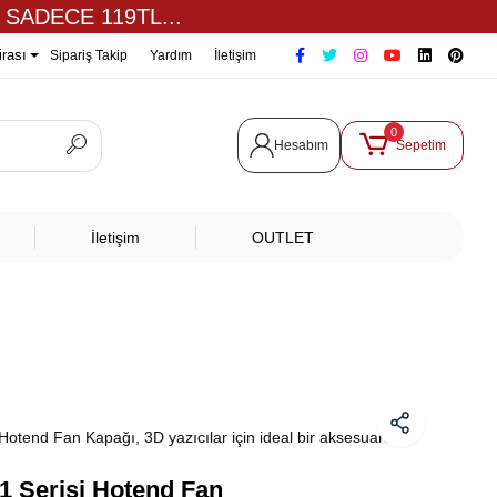
 SADECE 119TL...
irası
Sipariş Takip
Yardım
İletişim
0
Hesabım
Sepetim
İletişim
OUTLET
i Hotend Fan Kapağı, 3D yazıcılar için ideal bir aksesuardır.
K1 Serisi Hotend Fan