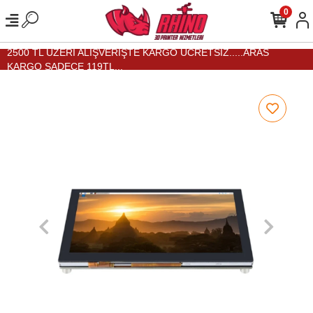
0
2500 TL ÜZERİ ALIŞVERİŞTE KARGO ÜCRETSİZ.....ARAS
KARGO SADECE 119TL...