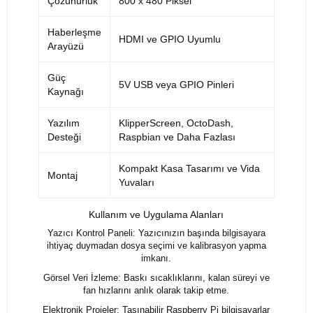
Çözünürlük
800 x 480 Piksel
Haberleşme
HDMI ve GPIO Uyumlu
Arayüzü
Güç
5V USB veya GPIO Pinleri
Kaynağı
Yazılım
KlipperScreen, OctoDash,
Desteği
Raspbian ve Daha Fazlası
Kompakt Kasa Tasarımı ve Vida
Montaj
Yuvaları
Kullanım ve Uygulama Alanları
Yazıcı Kontrol Paneli: Yazıcınızın başında bilgisayara
ihtiyaç duymadan dosya seçimi ve kalibrasyon yapma
imkanı.
Görsel Veri İzleme: Baskı sıcaklıklarını, kalan süreyi ve
fan hızlarını anlık olarak takip etme.
Elektronik Projeler: Taşınabilir Raspberry Pi bilgisayarlar