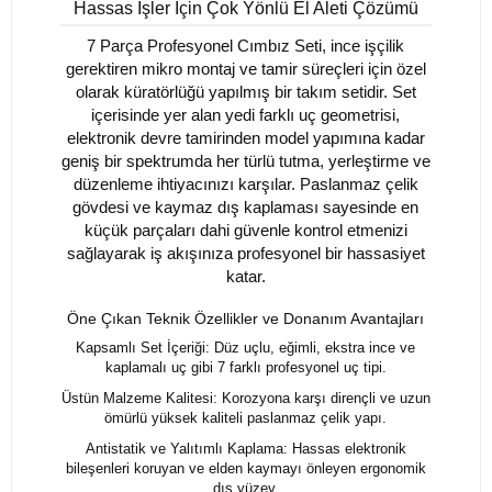
Hassas İşler İçin Çok Yönlü El Aleti Çözümü
7 Parça Profesyonel Cımbız Seti, ince işçilik
gerektiren mikro montaj ve tamir süreçleri için özel
olarak küratörlüğü yapılmış bir takım setidir. Set
içerisinde yer alan yedi farklı uç geometrisi,
elektronik devre tamirinden model yapımına kadar
geniş bir spektrumda her türlü tutma, yerleştirme ve
düzenleme ihtiyacınızı karşılar. Paslanmaz çelik
gövdesi ve kaymaz dış kaplaması sayesinde en
küçük parçaları dahi güvenle kontrol etmenizi
sağlayarak iş akışınıza profesyonel bir hassasiyet
katar.
Öne Çıkan Teknik Özellikler ve Donanım Avantajları
Kapsamlı Set İçeriği: Düz uçlu, eğimli, ekstra ince ve
kaplamalı uç gibi 7 farklı profesyonel uç tipi.
Üstün Malzeme Kalitesi: Korozyona karşı dirençli ve uzun
ömürlü yüksek kaliteli paslanmaz çelik yapı.
Antistatik ve Yalıtımlı Kaplama: Hassas elektronik
bileşenleri koruyan ve elden kaymayı önleyen ergonomik
dış yüzey.