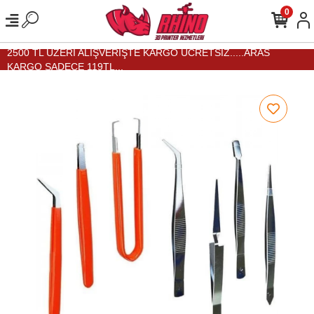
0
2500 TL ÜZERİ ALIŞVERİŞTE KARGO ÜCRETSİZ.....ARAS
KARGO SADECE 119TL...