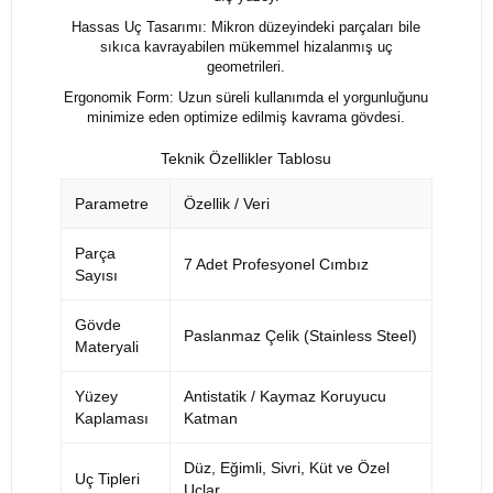
Hassas Uç Tasarımı: Mikron düzeyindeki parçaları bile
sıkıca kavrayabilen mükemmel hizalanmış uç
geometrileri.
Ergonomik Form: Uzun süreli kullanımda el yorgunluğunu
minimize eden optimize edilmiş kavrama gövdesi.
Teknik Özellikler Tablosu
Parametre
Özellik / Veri
Parça
7 Adet Profesyonel Cımbız
Sayısı
Gövde
Paslanmaz Çelik (Stainless Steel)
Materyali
Yüzey
Antistatik / Kaymaz Koruyucu
Kaplaması
Katman
Düz, Eğimli, Sivri, Küt ve Özel
Uç Tipleri
Uçlar