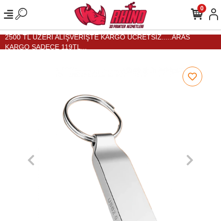
0
2500 TL ÜZERİ ALIŞVERİŞTE KARGO ÜCRETSİZ.....ARAS
KARGO SADECE 119TL...