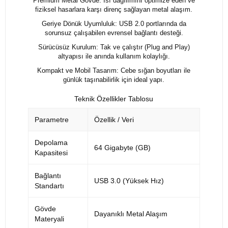
Premium Metal Gövde: Isı dağılımını optimize eden ve
fiziksel hasarlara karşı direnç sağlayan metal alaşım.
Geriye Dönük Uyumluluk: USB 2.0 portlarında da
sorunsuz çalışabilen evrensel bağlantı desteği.
Sürücüsüz Kurulum: Tak ve çalıştır (Plug and Play)
altyapısı ile anında kullanım kolaylığı.
Kompakt ve Mobil Tasarım: Cebe sığan boyutları ile
günlük taşınabilirlik için ideal yapı.
Teknik Özellikler Tablosu
Parametre
Özellik / Veri
Depolama
64 Gigabyte (GB)
Kapasitesi
Bağlantı
USB 3.0 (Yüksek Hız)
Standartı
Gövde
Dayanıklı Metal Alaşım
Materyali