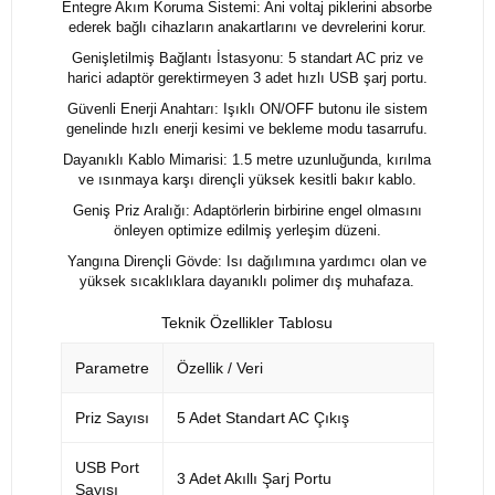
Entegre Akım Koruma Sistemi: Ani voltaj piklerini absorbe
ederek bağlı cihazların anakartlarını ve devrelerini korur.
Genişletilmiş Bağlantı İstasyonu: 5 standart AC priz ve
harici adaptör gerektirmeyen 3 adet hızlı USB şarj portu.
Güvenli Enerji Anahtarı: Işıklı ON/OFF butonu ile sistem
genelinde hızlı enerji kesimi ve bekleme modu tasarrufu.
Dayanıklı Kablo Mimarisi: 1.5 metre uzunluğunda, kırılma
ve ısınmaya karşı dirençli yüksek kesitli bakır kablo.
Geniş Priz Aralığı: Adaptörlerin birbirine engel olmasını
önleyen optimize edilmiş yerleşim düzeni.
Yangına Dirençli Gövde: Isı dağılımına yardımcı olan ve
yüksek sıcaklıklara dayanıklı polimer dış muhafaza.
Teknik Özellikler Tablosu
Parametre
Özellik / Veri
Priz Sayısı
5 Adet Standart AC Çıkış
USB Port
3 Adet Akıllı Şarj Portu
Sayısı