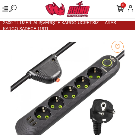
0
2500 TL ÜZERİ ALIŞVERİŞTE KARGO ÜCRETSİZ.....ARAS
KARGO SADECE 119TL...