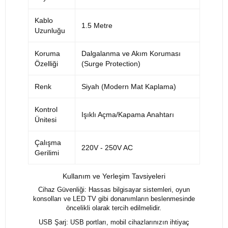
Kablo
1.5 Metre
Uzunluğu
Koruma
Dalgalanma ve Akım Koruması
Özelliği
(Surge Protection)
Renk
Siyah (Modern Mat Kaplama)
Kontrol
Işıklı Açma/Kapama Anahtarı
Ünitesi
Çalışma
220V - 250V AC
Gerilimi
Kullanım ve Yerleşim Tavsiyeleri
Cihaz Güvenliği: Hassas bilgisayar sistemleri, oyun
konsolları ve LED TV gibi donanımların beslenmesinde
öncelikli olarak tercih edilmelidir.
USB Şarj: USB portları, mobil cihazlarınızın ihtiyaç