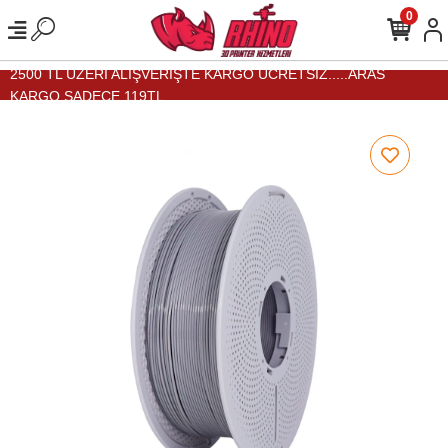
0
2500 TL ÜZERİ ALIŞVERİŞTE KARGO ÜCRETSİZ.....ARAS
KARGO SADECE 119TL...