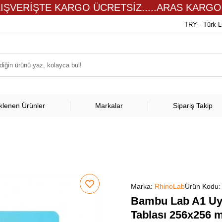
LIŞVERİŞTE KARGO ÜCRETSİZ.....ARAS KARGO
TRY - Türk L
klenen Ürünler
Markalar
Sipariş Takip
Marka:
RhinoLab
Ürün Kodu
Bambu Lab A1 Uyu
Tablası 256x256