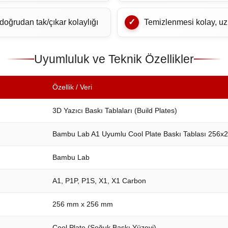
 doğrudan tak/çıkar kolaylığı
Temizlenmesi kolay, uz
Uyumluluk ve Teknik Özellikler
Özellik / Veri
3D Yazıcı Baskı Tablaları (Build Plates)
Bambu Lab A1 Uyumlu Cool Plate Baskı Tablası 256
Bambu Lab
A1, P1P, P1S, X1, X1 Carbon
256 mm x 256 mm
Cool Plate (Soğuk Baskı Yüzeyi)