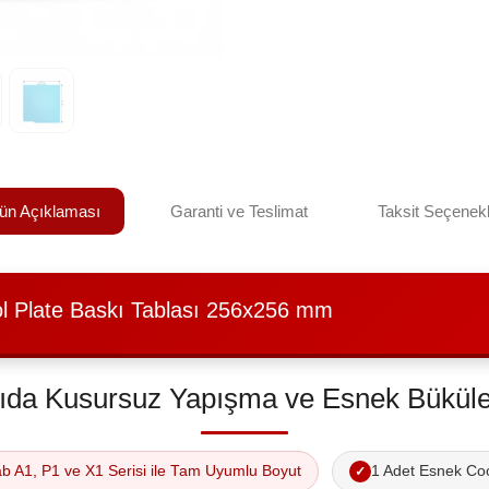
ün Açıklaması
Garanti ve Teslimat
Taksit Seçenekl
 Plate Baskı Tablası 256x256 mm
ıda Kusursuz Yapışma ve Esnek Büküleb
 A1, P1 ve X1 Serisi ile Tam Uyumlu Boyut
1 Adet Esnek Coo