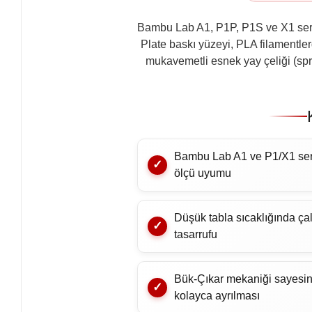
Bambu Lab A1, P1P, P1S ve X1 seris
Plate baskı yüzeyi, PLA filamentle
mukavemetli esnek yay çeliği (spr
Bambu Lab A1 ve P1/X1 ser
ölçü uyumu
Düşük tabla sıcaklığında çal
tasarrufu
Bük-Çıkar mekaniği sayesin
kolayca ayrılması