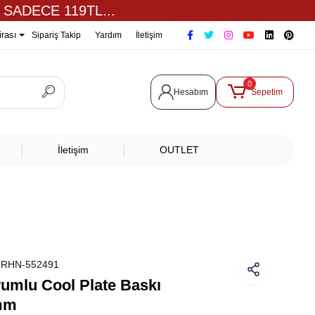
 SADECE 119TL...
irası
Sipariş Takip
Yardım
İletişim
0
Hesabım
Sepetim
İletişim
OUTLET
:
RHN-552491
mlu Cool Plate Baskı
 mm