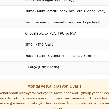
Yüksek Mukavemetli Esnek Yay Çeliği (Spring Steel)
Yazıcının mevcut manyetik zeminine doğrudan tutunm
Öncelikli olarak PLA, TPU ve PVA
35°C - 45°C Aralığı
Yüksek Kaliteli Uyumlu Yedek Parça / Yükseltme
1 Parça (Esnek Tabla)
Montaj ve Kalibrasyon Uyarısı
enarlardan hizalayarak yerleştirin. Mevcut tablanızı çıkarıp yerine Cool
işebilir. Nozülün tabla yüzeyine sürtüp zarar vermemesi için ilk baskıd
eveling) işlemini mutlaka yeniden çalıştırın. İzopropil alkol ile temiz
tutabilirsiniz.