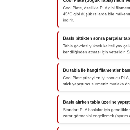
Cool Plate (Soğuk Tabla) nedir ve
Cool Plate, özellikle PLA gibi filame
45°C gibi düşük ısılarda bile mükem
indirir.
Baskı bittikten sonra parçalar tab
Tabla gövdesi yüksek kaliteli yay çel
kendiliğinden atması için yeterlidir.
Bu tabla ile hangi filamentler bası
Cool Plate yüzeyi en iyi sonucu PLA
stick yapıştırıcı sürmeniz mutlaka öner
Baskı alırken tabla üzerine yapışt
Standart PLA baskılar için genellikl
zarar görmesini engellemek (ayırıcı aj