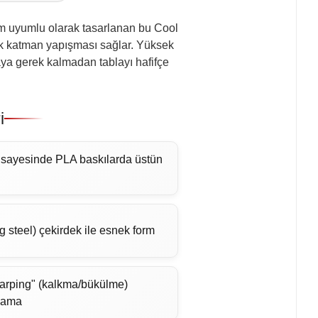
am uyumlu olarak tasarlanan bu Cool
ilk katman yapışması sağlar. Yüksek
aya gerek kalmadan tablayı hafifçe
i
 sayesinde PLA baskılarda üstün
ing steel) çekirdek ile esnek form
arping" (kalkma/bükülme)
plama