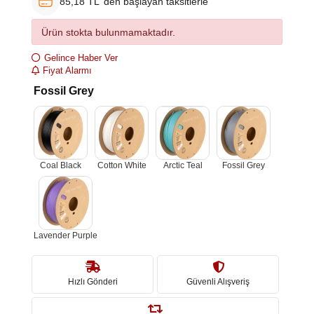
85,18 TL 'den başlayan taksitlerle
Ürün stokta bulunmamaktadır.
Gelince Haber Ver
Fiyat Alarmı
Fossil Grey
Coal Black
Cotton White
Arctic Teal
Fossil Grey
Lavender Purple
Hızlı Gönderi
Güvenli Alışveriş