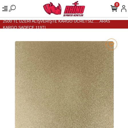
0
2500 TL ÜZERİ ALIŞVERİŞTE KARGO ÜCRETSİZ.....ARAS
KARGO SADECE 119TL...