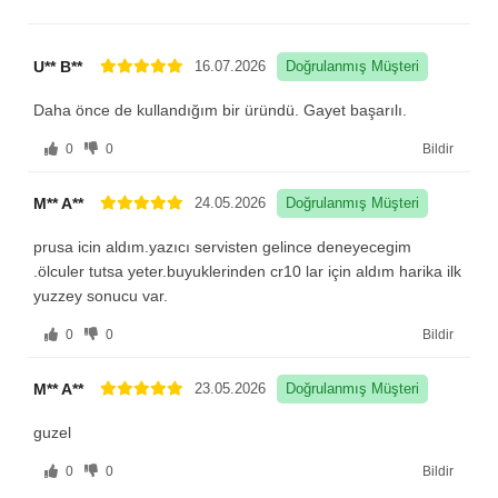
U** B**
16.07.2026
Doğrulanmış Müşteri
Daha önce de kullandığım bir üründü. Gayet başarılı.
0
0
Bildir
M** A**
24.05.2026
Doğrulanmış Müşteri
prusa icin aldım.yazıcı servisten gelince deneyecegim
.ölculer tutsa yeter.buyuklerinden cr10 lar için aldım harika ilk
yuzzey sonucu var.
0
0
Bildir
M** A**
23.05.2026
Doğrulanmış Müşteri
guzel
0
0
Bildir