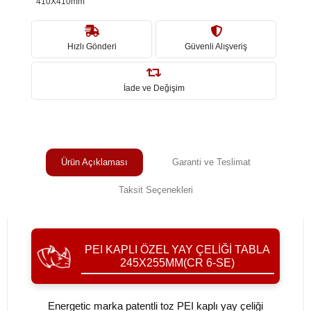
410X410mm
Hızlı Gönderi
Güvenli Alışveriş
İade ve Değişim
Ürün Açıklaması
Garanti ve Teslimat
Taksit Seçenekleri
PEI KAPLI ÖZEL YAY ÇELIĞI TABLA
245X255MM(CR 6-SE)
Energetic marka patentli toz PEI kaplı yay çeliği