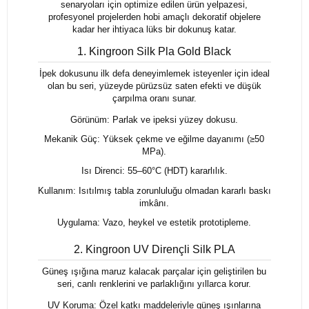
senaryoları için optimize edilen ürün yelpazesi,
profesyonel projelerden hobi amaçlı dekoratif objelere
kadar her ihtiyaca lüks bir dokunuş katar.
1. Kingroon Silk Pla Gold Black
İpek dokusunu ilk defa deneyimlemek isteyenler için ideal
olan bu seri, yüzeyde pürüzsüz saten efekti ve düşük
çarpılma oranı sunar.
Görünüm: Parlak ve ipeksi yüzey dokusu.
Mekanik Güç: Yüksek çekme ve eğilme dayanımı (≥50
MPa).
Isı Direnci: 55–60°C (HDT) kararlılık.
Kullanım: Isıtılmış tabla zorunluluğu olmadan kararlı baskı
imkânı.
Uygulama: Vazo, heykel ve estetik prototipleme.
2. Kingroon UV Dirençli Silk PLA
Güneş ışığına maruz kalacak parçalar için geliştirilen bu
seri, canlı renklerini ve parlaklığını yıllarca korur.
UV Koruma: Özel katkı maddeleriyle güneş ışınlarına