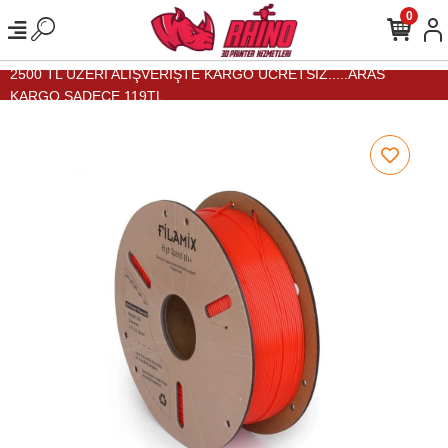
0
2500 TL ÜZERİ ALIŞVERİŞTE KARGO ÜCRETSİZ.....ARAS
KARGO SADECE 119TL...