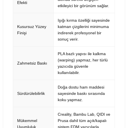
Efekti
etkileyici bir görünüm sağlar.
Işığı kırma özelliği sayesinde
Kusursuz Yüzey
katman çizgilerini minimuma
Finişi
indirerek profesyonel bir
sonuç verir.
PLA bazlı yapısı ile kalkma
(warping) yapmaz, her türlü
Zahmetsiz Baskı
yazıcıda güvenle
kullanılabilir.
Doğa dostu ham maddesi
Sürdürülebilirlik
sayesinde baskı sırasında
koku yapmaz.
Creality, Bambu Lab, QIDI ve
Mükemmel
Prusa dahil tüm açık/kapalı
Uyumluluk
sistem FDM yazıcılarla