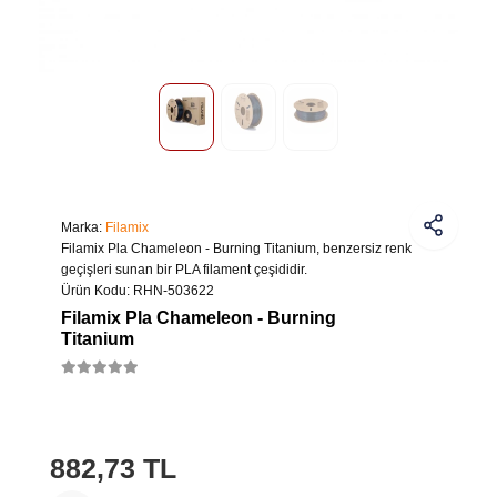
Marka:
Filamix
Filamix Pla Chameleon - Burning Titanium, benzersiz renk
geçişleri sunan bir PLA filament çeşididir.
Ürün Kodu:
RHN-503622
Filamix Pla Chameleon - Burning
Titanium
882,73 TL