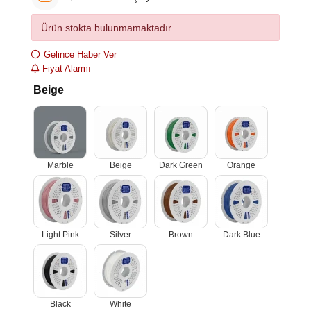
Ürün stokta bulunmamaktadır.
Gelince Haber Ver
Fiyat Alarmı
Beige
Marble
Beige
Dark Green
Orange
Light Pink
Silver
Brown
Dark Blue
Black
White