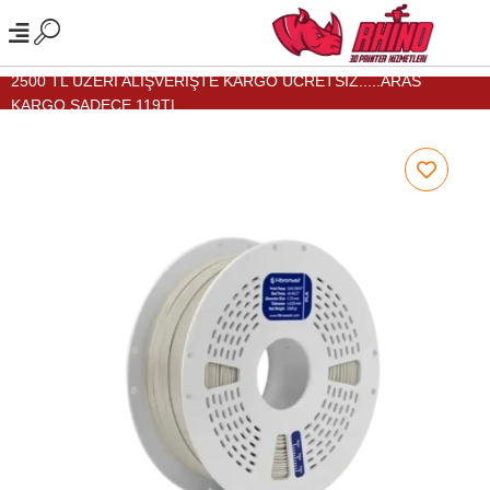
2500 TL ÜZERİ ALIŞVERİŞTE KARGO ÜCRETSİZ.....ARAS
KARGO SADECE 119TL...